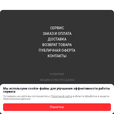
СЕРВИС
ЗАКАЗ И ОПЛАТА
ДОСТАВКА
ВОЗВРАТ ТОВАРА
ПУБЛИЧНАЯ ОФЕРТА
КОНТАКТЫ
НОВИНКИ
АКЦИИ И РАСПРОДАЖА
ТЕРМОПЕРЕНОС
Мы используем cookie-файлы для улучшения эффективности работы
сервиса
МАТЕРИАЛЫ ДЛЯ ПЕЧАТИ
Оставаясь на сайте вы соглашаетесь с
Политикой сайта
в области обработки и защиты
САМОКЛЕЯЩИЕСЯ ПЛЕНКИ
персональных данных.
ЛИСТОВЫЕ МАТЕРИАЛЫ
Понятно
СТЕРЖНИ И ТРУБЫ ИЗ АКРИЛА