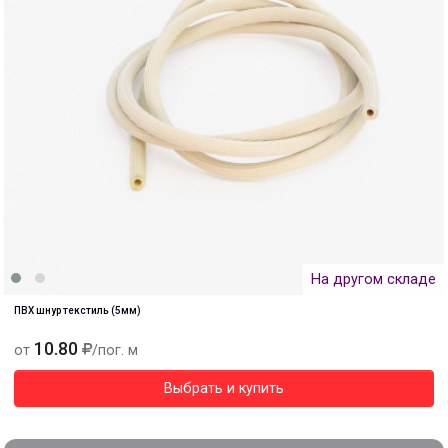
На другом складе
ПВХ шнур текстиль (5мм)
10.80
от
/пог. м
Выбрать и купить