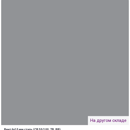
На другом складе
Винт 6х10 мм сталь (CB 50/100, TB, BB)