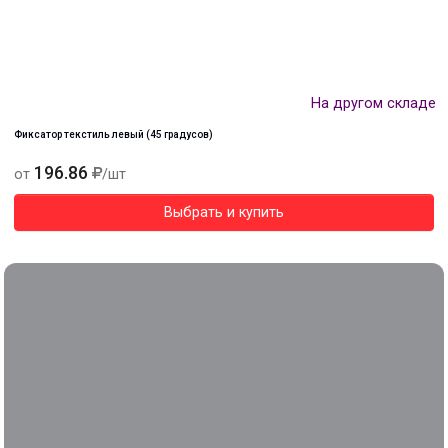
На другом складе
Фиксатор текстиль левый (45 градусов)
196.86
от
/шт
Выбрать и купить