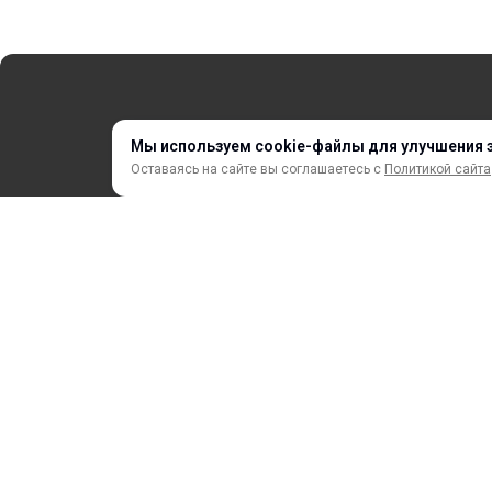
СЕРВИС
ЗАКАЗ И ОПЛАТА
Мы используем cookie-файлы для улучшения 
Оставаясь на сайте вы соглашаетесь с
Политикой сайта
НОВИНКИ
АКЦИИ И РАСПРОДАЖА
ТЕРМОПЕРЕНОС
ПРОФИЛИ И ПРОФИЛЬНЫЕ СИСТЕМЫ
КРАСКИ, ЧЕРНИЛА, КАРТРИДЖИ
МОБИЛЬНЫЕ СТЕНДЫ И POSM