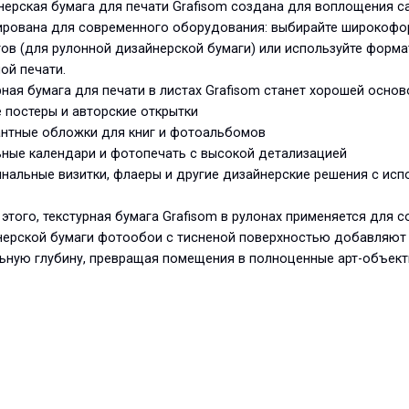
ерская бумага для печати Grafisom создана для воплощения с
ирована для современного оборудования: выбирайте широкофо
ов (для рулонной дизайнерской бумаги) или используйте форм
ой печати.
ная бумага для печати в листах Grafisom станет хорошей осно
е постеры и авторские открытки
антные обложки для книг и фотоальбомов
ьные календари и фотопечать с высокой детализацией
инальные визитки, флаеры и другие дизайнерские решения с ис
этого, текстурная бумага Grafisom в рулонах применяется для 
ерской бумаги фотообои с тисненой поверхностью добавляют и
ьную глубину, превращая помещения в полноценные арт-объект