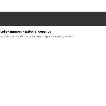
ДОСТАВКА
ВОЗВРАТ ТОВАРА
эффективности работы сервиса
в области обработки и защиты персональных данных.
МАТЕРИАЛЫ ДЛЯ ПЕЧАТИ
С
САМОКЛЕЯЩИЕСЯ ПЛЕНКИ
О
ЛИСТОВЫЕ МАТЕРИАЛЫ
Ф
УСЛУГИ И СЕРВИС
К
ИНСТРУМЕНТ
К
СВЕТОТЕХНИКА
В