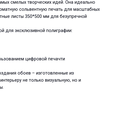
амых смелых творческих идей. Она идеально
рматную сольвентную печать для масштабных
атные листы 350*500 мм для безупречной
вой для эксклюзивной полиграфии:
поьзованием цифровой печачти
создания обоев – изготовленные из
нтерьеру не только визуальную, но и
ы.