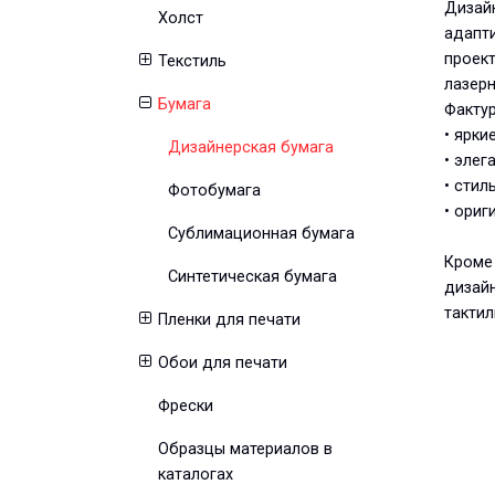
Дизайн
Холст
адапт
проект
Текстиль
лазерн
Бумага
Фактур
• ярки
Дизайнерская бумага
• элег
• стил
Фотобумага
• ориг
Сублимационная бумага
Кроме 
Синтетическая бумага
дизайн
тактил
Пленки для печати
Обои для печати
Фрески
Образцы материалов в
каталогах