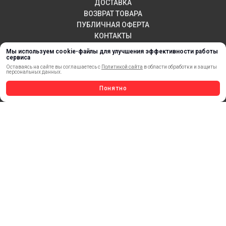
ДОСТАВКА
ВОЗВРАТ ТОВАРА
ПУБЛИЧНАЯ ОФЕРТА
КОНТАКТЫ
Мы используем cookie-файлы для улучшения эффективности работы
сервиса
Оставаясь на сайте вы соглашаетесь с
Политикой сайта
в области обработки и защиты
НОВИНКИ
персональных данных.
АКЦИИ И РАСПРОДАЖА
Понятно
ТЕРМОПЕРЕНОС
МАТЕРИАЛЫ ДЛЯ ПЕЧАТИ
САМОКЛЕЯЩИЕСЯ ПЛЕНКИ
ЛИСТОВЫЕ МАТЕРИАЛЫ
СТЕРЖНИ И ТРУБЫ ИЗ АКРИЛА
ОБОРУДОВАНИЕ
ФЛАГШТОКИ SKYPOLE
ПРОФИЛИ И ПРОФИЛЬНЫЕ СИСТЕМЫ
КРАСКИ, ЧЕРНИЛА, КАРТРИДЖИ
МОБИЛЬНЫЕ СТЕНДЫ И POSM
УСЛУГИ И СЕРВИС
ИНСТРУМЕНТ