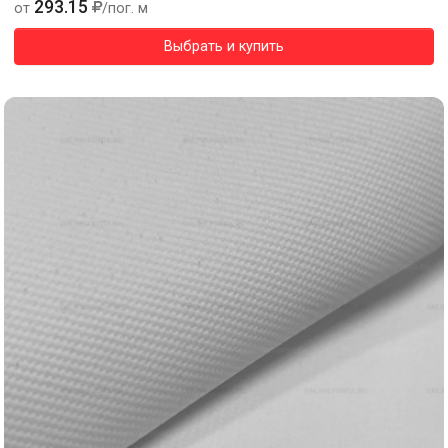
293.15
от
/пог. м
Выбрать и купить