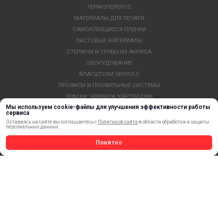
ТЕРМОПЕРЕНОС
МАТЕРИАЛЫ ДЛЯ ПЕЧАТИ
САМОКЛЕЯЩИЕСЯ ПЛЕНКИ
ЛИСТОВЫЕ МАТЕРИАЛЫ
СТЕРЖНИ И ТРУБЫ ИЗ АКРИЛА
ОБОРУДОВАНИЕ
ФЛАГШТОКИ SKYPOLE
ПРОФИЛИ И ПРОФИЛЬНЫЕ СИСТЕМЫ
КРАСКИ, ЧЕРНИЛА, КАРТРИДЖИ
Мы используем cookie-файлы для улучшения эффективности работы
МОБИЛЬНЫЕ СТЕНДЫ И POSM
сервиса
УСЛУГИ И СЕРВИС
Оставаясь на сайте вы соглашаетесь с
Политикой сайта
в области обработки и защиты
персональных данных.
ИНСТРУМЕНТ
СВЕТОТЕХНИКА
Понятно
КЛЕЕВЫЕ ТЕХНОЛОГИИ
КРЕПЕЖ И ФУРНИТУРА
ВЕСЬ КАТАЛОГ >