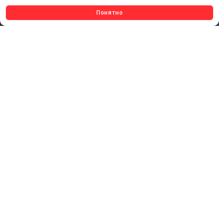
КЛЕЕВЫЕ ТЕХНОЛОГИИ
Понятно
КРЕПЕЖ И ФУРНИТУРА
ВЕСЬ КАТАЛОГ >
ОБРАТНАЯ СВЯЗЬ