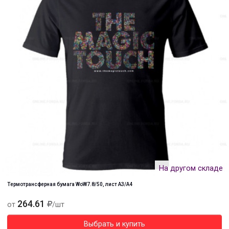
На другом складе
Термотрансферная бумага WoW7.8/50, лист А3/А4
264.61
от
/шт
Выбрать и купить