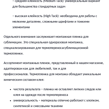
– с
редняя клейкость (Medium Tack):
у
ниверсальный вариант
для большинства стандартных задач
– в
ысокая клейкость (High Tack):
н
еобходима для работы с
мелкими деталями, сложными шрифтами и тонкими
элементами
Отдельного внимания заслуживает
монтажная пленка
для
сублимации. Это специальная одноразовая монтажка,
специализированн
ая
для
термопереноса
сублимационной
термопленк
и
.
Ассортимент монтажных пленок, представленный в нашем магазине,
адаптирован как для любителей, так и для
профессионалов.
Термопленка для монтажа
обладает уникальным
химическим составом клея:
ч
истота результата
– п
ленка не оставляет липких следов или
клея на одежде после термопереноса
у
ниверсальность
– м
атериалы отлично работают с хлопком,
синтетикой и смесовыми тканями