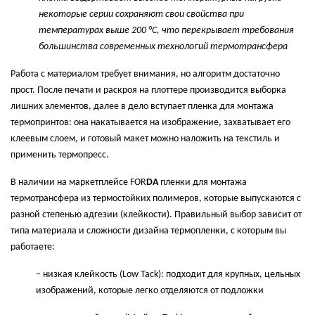
н
екоторые
серии
сохраняют свои свойства при
температурах
выше
200 °C, что перекрывает требования
большинства современных технологий
термотрансфера
Работа с материалом требует внимания, но алгоритм достаточно
прост. После
печати и
раскро
я
на плоттере производится выборка
лишних элементов,
д
алее в дело вступает
пленка для монтажа
термопринтов: она накатывается на изображение, захватывает его
клеевым слоем, и
готовый макет можно наложить
на текстиль
и
применить термопресс
.
В наличии на маркетплейсе
FOR
DA
п
ленк
и
для монтажа
термотрансфера
из термостойких полимеров, которые
выпуска
ю
тся с
разной степенью адгезии (клейкости). Правильный выбор зависит от
типа материала
и сложности дизайна термопленки
, с которым вы
работаете:
– н
изкая клейкость (Low Tack):
п
одходит для крупных, цельных
изображений, которые легко отделяются от подложки