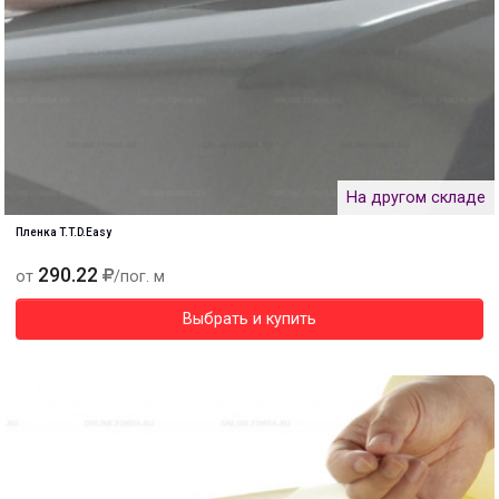
На другом складе
Пленка T.T.D.Easy
290.22
от
/пог. м
Выбрать и купить