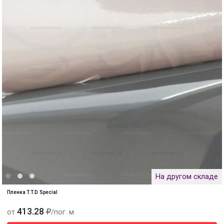
На другом складе
Пленка T.T.D. Special
413.28
от
/пог. м