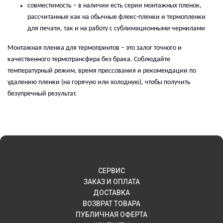
с
овместимость
– в
наличии есть серии
монтажных пленок
,
рассчитанные как на обычные флекс-пленки
и термопленки
для печати
, так и на работу с сублимационными чернилами
М
онтажная пленка для термопринтов
–
это залог
точного и
качественного
т
ермотрансфера
без брака. Соблюдайте
температурный режим, время прессования и рекомендации по
удалению пленки (на горячую или холодную), чтобы получить
безупречный результат.
СЕРВИС
ЗАКАЗ И ОПЛАТА
ДОСТАВКА
ВОЗВРАТ ТОВАРА
ПУБЛИЧНАЯ ОФЕРТА