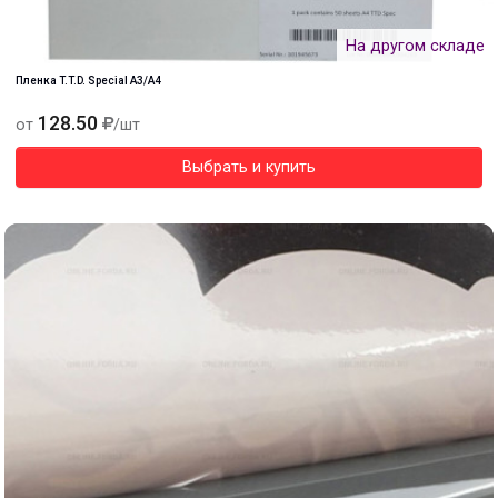
На другом складе
Пленка T.T.D. Special А3/А4
128.50
от
/шт
Выбрать и купить