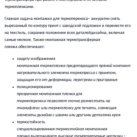
термопленками.
Главная задача монтажки
для термопереноса
–
аккуратно снять
вырезанный по контуру принт с заводской подложки и перенести его
на текстиль, сохранив
положение
все
х
детал
ей
дизайна
,
включая
самые мелкие.
Также
монтажная термотрансферная
пленка обеспечивает:
з
ащиту изображения
монтажная термопленка
предотвращает прямой контакт
нагревательного элемента
термо
пресса с принтом,
защищая его от деформации, перегрева и пригорания
п
озиционирование
прозрачн
ая
монтажная пленка для
термо
перенос
а позволяет точно разместить на
ткани
флекс или термопленку для печати
, совмещая
элементы дизайна с швами или другими деталями кроя
т
ермостойкость
с
пециализированная термостойкая монтажная
пленка выдерживает
высоки
е
температурные
нагрузки
–