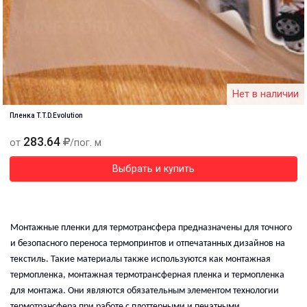
Нет в наличии
Пленка T.T.D.Evolution
283.64
от
/пог. м
Выбрать и купить
Монтажные пленки для термо
трансфер
а предназначены для точного
и безопасного переноса термопринтов и отпечатанных
дизайнов
на
текстиль. Такие материалы также используются как монтажная
термопленка, монтажная термотрансферная пленка и термопленка
для монтажа. Они являются обязательным элементом технологии
термотрансфера при работе с плоттерными и печатными