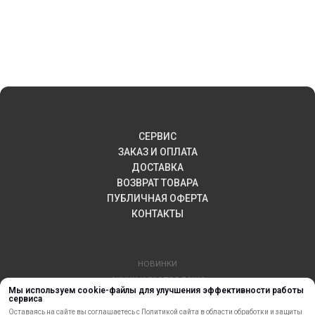
СЕРВИС
ЗАКАЗ И ОПЛАТА
ДОСТАВКА
ВОЗВРАТ ТОВАРА
ПУБЛИЧНАЯ ОФЕРТА
КОНТАКТЫ
НОВИНКИ
АКЦИИ И РАСПРОДАЖА
Мы используем cookie-файлы для улучшения эффективности работы
ТЕРМОПЕРЕНОС
сервиса
МАТЕРИАЛЫ ДЛЯ ПЕЧАТИ
Оставаясь на сайте вы соглашаетесь с
Политикой сайта
в области обработки и защиты