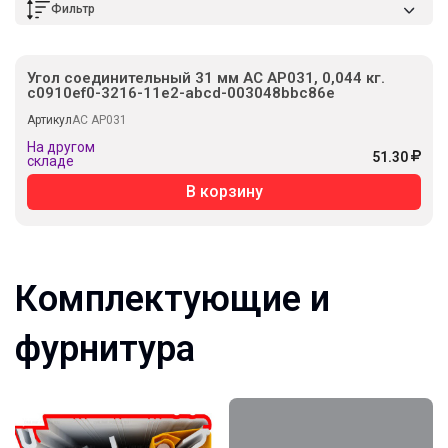
Фильтр
Угол соединительный 31 мм AC AP031, 0,044 кг.
c0910ef0-3216-11e2-abcd-003048bbc86e
Артикул
AC AP031
На другом
51.30
складе
В корзину
Комплектующие и
фурнитура