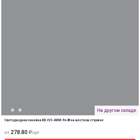
На другом складе
Светодиодная линейка KB-ISS-4MM-96-W на жестком стержне
278.80
от
/шт