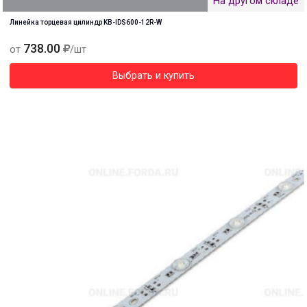
На другом складе
Линейка торцевая цилиндр KB-IDS600-12R-W
738.00
от
/шт
Выбрать и купить