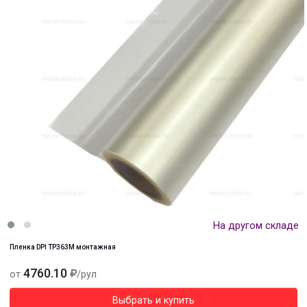
На другом складе
Пленка DPI TP363M монтажная
4760.10
от
/рул
Выбрать и купить