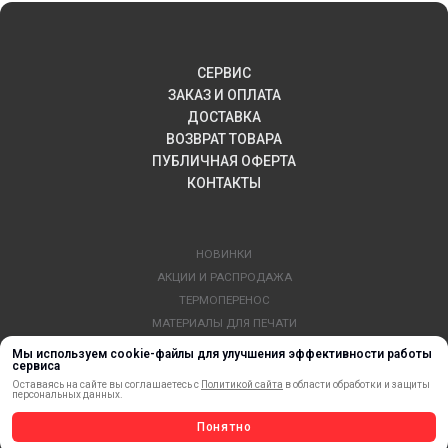
СЕРВИС
ЗАКАЗ И ОПЛАТА
ДОСТАВКА
ВОЗВРАТ ТОВАРА
ПУБЛИЧНАЯ ОФЕРТА
КОНТАКТЫ
НОВИНКИ
АКЦИИ И РАСПРОДАЖА
ТЕРМОПЕРЕНОС
МАТЕРИАЛЫ ДЛЯ ПЕЧАТИ
САМОКЛЕЯЩИЕСЯ ПЛЕНКИ
Мы используем cookie-файлы для улучшения эффективности работы
сервиса
ЛИСТОВЫЕ МАТЕРИАЛЫ
Оставаясь на сайте вы соглашаетесь с
Политикой сайта
в области обработки и защиты
СТЕРЖНИ И ТРУБЫ ИЗ АКРИЛА
персональных данных.
ОБОРУДОВАНИЕ
Понятно
ФЛАГШТОКИ SKYPOLE