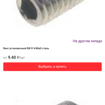
На другом складе
Винт установочный DIN 914 М6х5 сталь
9.40
от
/шт
Выбрать и купить