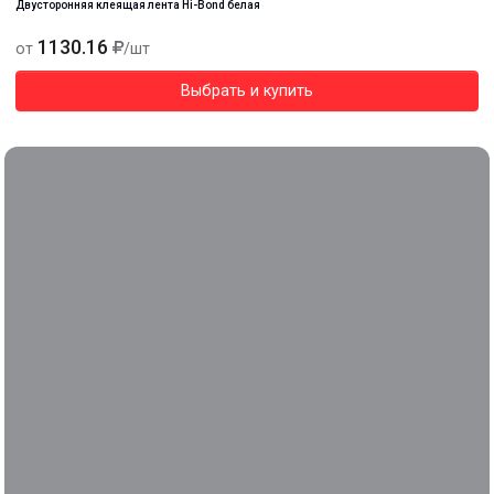
Двусторонняя клеящая лента Hi-Bond белая
1130.16
от
/шт
Выбрать и купить