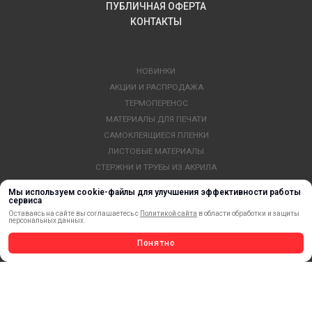
ПУБЛИЧНАЯ ОФЕРТА
КОНТАКТЫ
НОВИНКИ
АКЦИИ И РАСПРОДАЖА
ТЕРМОПЕРЕНОС
МАТЕРИАЛЫ ДЛЯ ПЕЧАТИ
САМОКЛЕЯЩИЕСЯ ПЛЕНКИ
ЛИСТОВЫЕ МАТЕРИАЛЫ
СТЕРЖНИ И ТРУБЫ ИЗ АКРИЛА
ОБОРУДОВАНИЕ
Мы используем cookie-файлы для улучшения эффективности работы
ФЛАГШТОКИ SKYPOLE
сервиса
Оставаясь на сайте вы соглашаетесь с
Политикой сайта
в области обработки и защиты
ПРОФИЛИ И ПРОФИЛЬНЫЕ СИСТЕМЫ
персональных данных.
КРАСКИ, ЧЕРНИЛА, КАРТРИДЖИ
Понятно
МОБИЛЬНЫЕ СТЕНДЫ И POSM
УСЛУГИ И СЕРВИС
ИНСТРУМЕНТ
СВЕТОТЕХНИКА
КЛЕЕВЫЕ ТЕХНОЛОГИИ