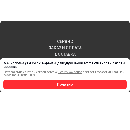
СЕРВИС
ЗАКАЗ И ОПЛАТА
ДОСТАВКА
ВОЗВРАТ ТОВАРА
Мы используем cookie-файлы для улучшения эффективности работы
сервиса
ПУБЛИЧНАЯ ОФЕРТА
Оставаясь на сайте вы соглашаетесь с
Политикой сайта
в области обработки и защиты
КОНТАКТЫ
персональных данных.
Понятно
НОВИНКИ
АКЦИИ И РАСПРОДАЖА
ТЕРМОПЕРЕНОС
МАТЕРИАЛЫ ДЛЯ ПЕЧАТИ
САМОКЛЕЯЩИЕСЯ ПЛЕНКИ
ЛИСТОВЫЕ МАТЕРИАЛЫ