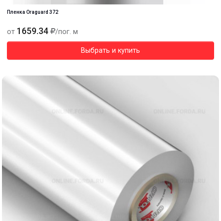
Пленка Oraguard 372
1659.34
от
/пог. м
Выбрать и купить