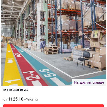
На другом складе
Пленка Oraguard 250
1125.18
от
/пог. м