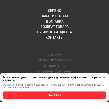
СЕРВИС
ЗАКАЗ И ОПЛАТА
ДОСТАВКА
ВОЗВРАТ ТОВАРА
ПУБЛИЧНАЯ ОФЕРТА
КОНТАКТЫ
НОВИНКИ
АКЦИИ И РАСПРОДАЖА
ТЕРМОПЕРЕНОС
МАТЕРИАЛЫ ДЛЯ ПЕЧАТИ
САМОКЛЕЯЩИЕСЯ ПЛЕНКИ
Мы используем cookie-файлы для улучшения эффективности работы
сервиса
ЛИСТОВЫЕ МАТЕРИАЛЫ
Оставаясь на сайте вы соглашаетесь с
Политикой сайта
в области обработки и защиты
персональных данных.
СТЕРЖНИ И ТРУБЫ ИЗ АКРИЛА
ОБОРУДОВАНИЕ
Понятно
ФЛАГШТОКИ SKYPOLE
ПРОФИЛИ И ПРОФИЛЬНЫЕ СИСТЕМЫ