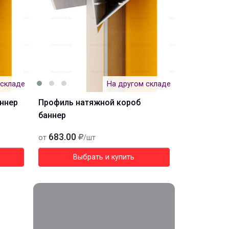
 складе
На другом складе
ннер
Профиль натяжной короб
баннер
683.00
от
/шт
Выбрать и купить