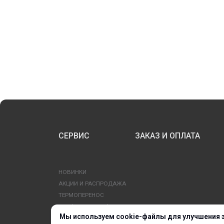
СЕРВИС
ЗАКАЗ И ОПЛАТА
НОВИНКИ
АКЦИИ И РАСПРОДАЖА
ТЕРМОПЕРЕНОС
ПРОФИЛИ И ПРОФИЛЬНЫЕ СИСТЕМЫ
Мы используем cookie-файлы для улучшения 
КРАСКИ, ЧЕРНИЛА, КАРТРИДЖИ