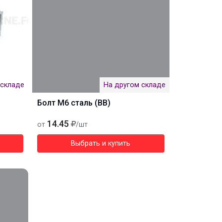
 складе
На другом складе
Болт M6 сталь (BB)
14.45
от
/шт
Выбрать и купить