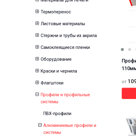
Материалы для печати
Термоперенос
Листовые материалы
Стержни и трубы из акрила
Самоклеящиеся пленки
Оборудование
Профи
110м
Краски и чернила
10
от
Флагштоки
Профили и профильные
системы
ПВХ-профили
Алюминиевые профили и
системы