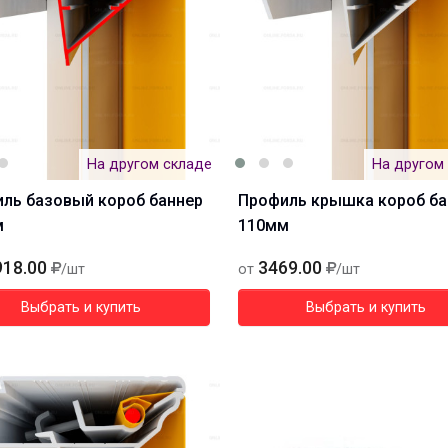
На другом складе
На другом
ль базовый короб баннер
Профиль крышка короб ба
м
110мм
918.00
3469.00
/шт
от
/шт
Выбрать и купить
Выбрать и купить