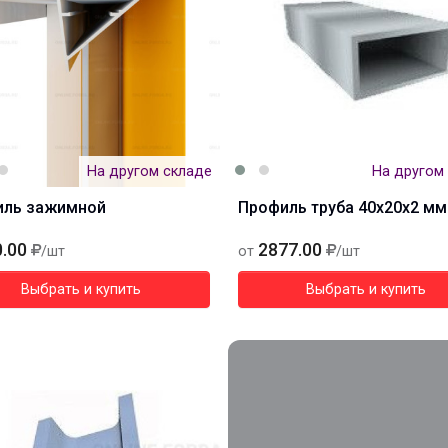
На другом складе
На другом
иль зажимной
Профиль труба 40х20х2 мм
.00
2877.00
/шт
от
/шт
Выбрать и купить
Выбрать и купить