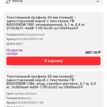
Фильтр
Текстильный профиль 50 мм (новый) -
односторонний короб с текстилем TB
BA050NEW/1MF, неокрашенный, 6,1 м, 4,4 кг.
d745db21-4dd8-11f0-bcd2-ac1f6bf4ae59
Поверхность
неокрашенный
Артикул
TB BA050NEW/1MF
Длина (м)
6,1
На другом
4807.00
складе
В корзину
Текстильный профиль 50 мм (новый) -
односторонний короб с текстилем TB
BA050NEW/1SM, анод, серебро матовое, 6,1 м, 4,4
кг. 0c85faa4-4dd9-11f0-bcd2-ac1f6bf4ae59
Цвет
серебро матовое
Поверхность
анод
Артикул
TB BA050NEW/1SM