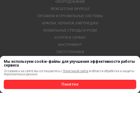
ОБОРУДОВАНИЕ
ФЛАГШТОКИ SKYPOLE
ПРОФИЛИ И ПРОФИЛЬНЫЕ СИСТЕМЫ
КРАСКИ, ЧЕРНИЛА, КАРТРИДЖИ
МОБИЛЬНЫЕ СТЕНДЫ И POSM
УСЛУГИ И СЕРВИС
ИНСТРУМЕНТ
СВЕТОТЕХНИКА
КЛЕЕВЫЕ ТЕХНОЛОГИИ
Мы используем cookie-файлы для улучшения эффективности работы
сервиса
КРЕПЕЖ И ФУРНИТУРА
Оставаясь на сайте вы соглашаетесь с
Политикой сайта
в области обработки и защиты
ВЕСЬ КАТАЛОГ >
персональных данных.
Понятно