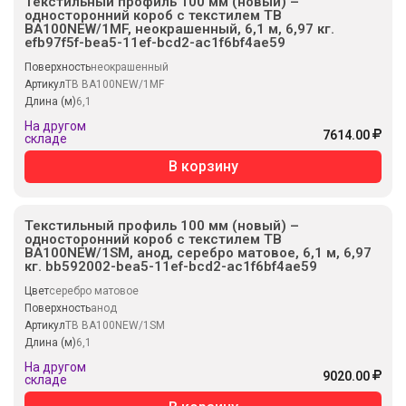
Текстильный профиль 100 мм (новый) –
односторонний короб с текстилем TB
BA100NEW/1MF, неокрашенный, 6,1 м, 6,97 кг.
efb97f5f-bea5-11ef-bcd2-ac1f6bf4ae59
Поверхность
неокрашенный
Артикул
TB BA100NEW/1MF
Длина (м)
6,1
На другом
7614.00
складе
В корзину
Текстильный профиль 100 мм (новый) –
односторонний короб с текстилем TB
BA100NEW/1SM, анод, серебро матовое, 6,1 м, 6,97
кг. bb592002-bea5-11ef-bcd2-ac1f6bf4ae59
Цвет
серебро матовое
Поверхность
анод
Артикул
TB BA100NEW/1SM
Длина (м)
6,1
На другом
9020.00
складе