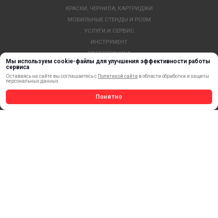
КРАСКИ, ЧЕРНИЛА, КАРТРИДЖИ
МОБИЛЬНЫЕ СТЕНДЫ И POSM
УСЛУГИ И СЕРВИС
ИНСТРУМЕНТ
СВЕТОТЕХНИКА
Мы используем cookie-файлы для улучшения эффективности работы
КЛЕЕВЫЕ ТЕХНОЛОГИИ
сервиса
КРЕПЕЖ И ФУРНИТУРА
Оставаясь на сайте вы соглашаетесь с
Политикой сайта
в области обработки и защиты
персональных данных.
ВЕСЬ КАТАЛОГ >
Понятно