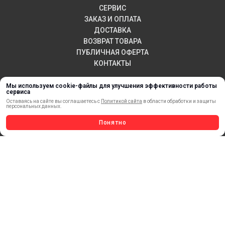
СЕРВИС
ЗАКАЗ И ОПЛАТА
ДОСТАВКА
ВОЗВРАТ ТОВАРА
ПУБЛИЧНАЯ ОФЕРТА
КОНТАКТЫ
Мы используем cookie-файлы для улучшения эффективности работы
сервиса
НОВИНКИ
Оставаясь на сайте вы соглашаетесь с
Политикой сайта
в области обработки и защиты
персональных данных.
АКЦИИ И РАСПРОДАЖА
ТЕРМОПЕРЕНОС
Понятно
МАТЕРИАЛЫ ДЛЯ ПЕЧАТИ
САМОКЛЕЯЩИЕСЯ ПЛЕНКИ
ЛИСТОВЫЕ МАТЕРИАЛЫ
СТЕРЖНИ И ТРУБЫ ИЗ АКРИЛА
ОБОРУДОВАНИЕ
ФЛАГШТОКИ SKYPOLE
ПРОФИЛИ И ПРОФИЛЬНЫЕ СИСТЕМЫ
КРАСКИ, ЧЕРНИЛА, КАРТРИДЖИ