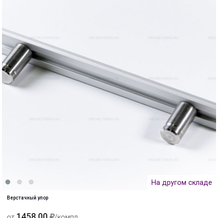
На другом складе
Верстачный упор
1458.00
от
/компл