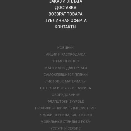
ЗАКАЗ И ОПЛАТА
ДОСТАВКА
ВОЗВРАТ ТОВАРА
ПУБЛИЧНАЯ ОФЕРТА
КОНТАКТЫ
НОВИНКИ
АКЦИИ И РАСПРОДАЖА
ТЕРМОПЕРЕНОС
МАТЕРИАЛЫ ДЛЯ ПЕЧАТИ
САМОКЛЕЯЩИЕСЯ ПЛЕНКИ
ЛИСТОВЫЕ МАТЕРИАЛЫ
СТЕРЖНИ И ТРУБЫ ИЗ АКРИЛА
ОБОРУДОВАНИЕ
ФЛАГШТОКИ SKYPOLE
ПРОФИЛИ И ПРОФИЛЬНЫЕ СИСТЕМЫ
КРАСКИ, ЧЕРНИЛА, КАРТРИДЖИ
МОБИЛЬНЫЕ СТЕНДЫ И POSM
УСЛУГИ И СЕРВИС