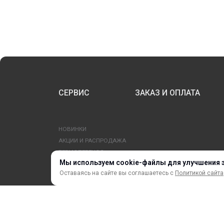
СЕРВИС
ЗАКАЗ И ОПЛАТА
НОВИНКИ
АКЦИИ И РАСПРОДАЖА
ТЕРМОПЕРЕНОС
Мы используем cookie-файлы для улучшения 
ПРОФИЛИ И ПРОФИЛЬНЫЕ СИСТЕМЫ
Оставаясь на сайте вы соглашаетесь с
Политикой сайта
КРАСКИ, ЧЕРНИЛА, КАРТРИДЖИ
МОБИЛЬНЫЕ СТЕНДЫ И POSM