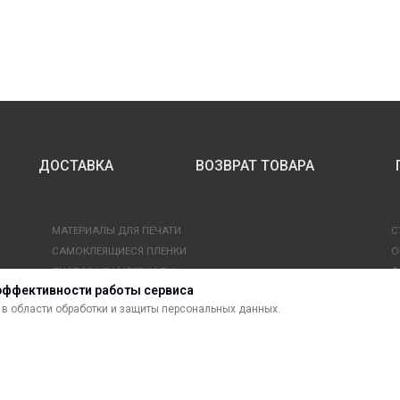
ДОСТАВКА
ВОЗВРАТ ТОВАРА
МАТЕРИАЛЫ ДЛЯ ПЕЧАТИ
С
САМОКЛЕЯЩИЕСЯ ПЛЕНКИ
О
ЛИСТОВЫЕ МАТЕРИАЛЫ
Ф
эффективности работы сервиса
УСЛУГИ И СЕРВИС
К
в области обработки и защиты персональных данных.
ИНСТРУМЕНТ
К
СВЕТОТЕХНИКА
В