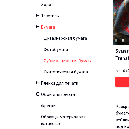
Холст
Текстиль
Бумага
Дизайнерская бумага
Фотобумага
Бумаг
Transf
Сублимационная бумага
65.
от
Синтетическая бумага
Пленки для печати
Обои для печати
Фрески
Раскро
бумагу
Образцы материалов в
субли
каталогах
под во