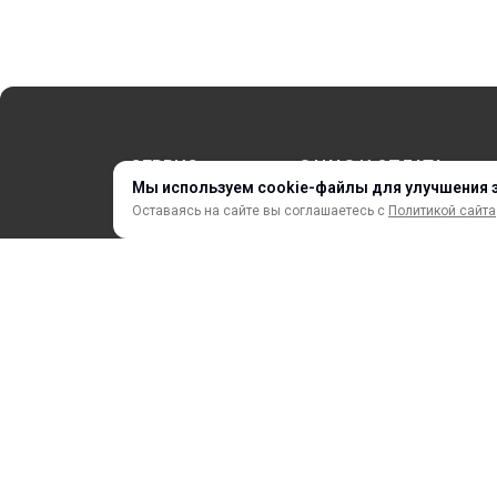
СЕРВИС
ЗАКАЗ И ОПЛАТА
Мы используем cookie-файлы для улучшения 
Оставаясь на сайте вы соглашаетесь с
Политикой сайта
НОВИНКИ
АКЦИИ И РАСПРОДАЖА
ТЕРМОПЕРЕНОС
ПРОФИЛИ И ПРОФИЛЬНЫЕ СИСТЕМЫ
КРАСКИ, ЧЕРНИЛА, КАРТРИДЖИ
МОБИЛЬНЫЕ СТЕНДЫ И POSM