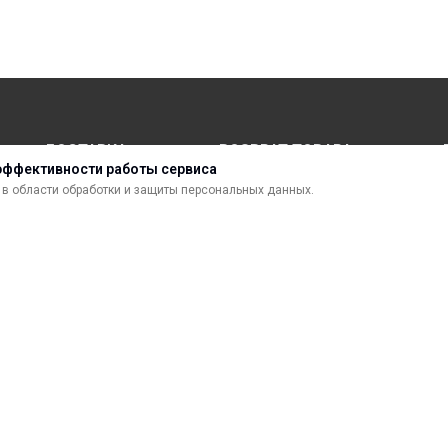
ДОСТАВКА
ВОЗВРАТ ТОВАРА
эффективности работы сервиса
в области обработки и защиты персональных данных.
МАТЕРИАЛЫ ДЛЯ ПЕЧАТИ
С
САМОКЛЕЯЩИЕСЯ ПЛЕНКИ
О
ЛИСТОВЫЕ МАТЕРИАЛЫ
Ф
УСЛУГИ И СЕРВИС
К
ИНСТРУМЕНТ
К
СВЕТОТЕХНИКА
В