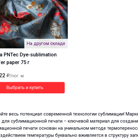
На другом складе
а PNTec Dye-sublimation
er paper 75 г
22
/пог. м
Выбрать и купить
йте весь потенциал современной технологии сублимации! Марк
 для сублимационной печати – ключевой материал для создани
мационной печати основан на уникальном методе термопереноса
здействием температуры буквально вживляется в структуру за