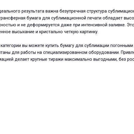
еального результата важна безупречная структура сублимацио
трансферная бумага для сублимационной печати обладает высо
ностью и не деформируется даже при интенсивной заливке. Это
нное высыхание и кристально четкую картинку.
 категории вы можете купить бумагу для сублимации погонным
итаны для работы на специализированном оборудовании. Привле
мацией делает крупные тиражи максимально выгодными, без ро