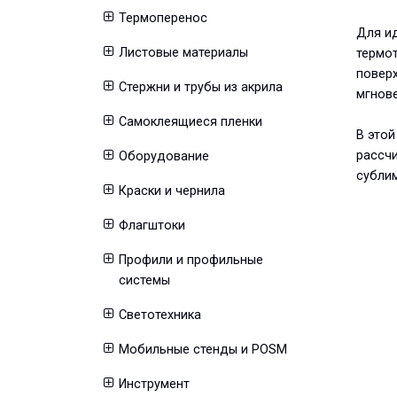
Термоперенос
Для ид
Листовые материалы
термо
поверх
Стержни и трубы из акрила
мгнове
Самоклеящиеся пленки
В этой
рассч
Оборудование
субли
Краски и чернила
Флагштоки
Профили и профильные
системы
Светотехника
Мобильные стенды и POSM
Инструмент