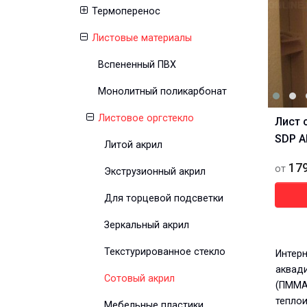
Термоперенос
Листовые материалы
Вспененный ПВХ
Монолитный поликарбонат
Листовое оргстекло
Лист 
SDP A
Литой акрил
17
от
Экструзионный акрил
Для торцевой подсветки
Зеркальный акрил
Текстурированное стекло
Интерн
аквади
Сотовый акрил
(ПММА
тепло
Мебельные пластики