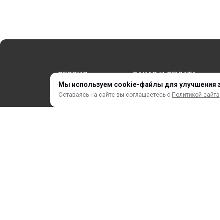
СЕРВИС
ЗАКАЗ И ОПЛАТА
Мы используем cookie-файлы для улучшения 
Оставаясь на сайте вы соглашаетесь с
Политикой сайта
НОВИНКИ
АКЦИИ И РАСПРОДАЖА
ТЕРМОПЕРЕНОС
ПРОФИЛИ И ПРОФИЛЬНЫЕ СИСТЕМЫ
КРАСКИ, ЧЕРНИЛА, КАРТРИДЖИ
МОБИЛЬНЫЕ СТЕНДЫ И POSM