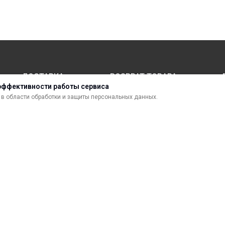
ДОСТАВКА
ВОЗВРАТ ТОВАРА
эффективности работы сервиса
в области обработки и защиты персональных данных.
МАТЕРИАЛЫ ДЛЯ ПЕЧАТИ
С
САМОКЛЕЯЩИЕСЯ ПЛЕНКИ
О
ЛИСТОВЫЕ МАТЕРИАЛЫ
Ф
УСЛУГИ И СЕРВИС
К
ИНСТРУМЕНТ
К
СВЕТОТЕХНИКА
В