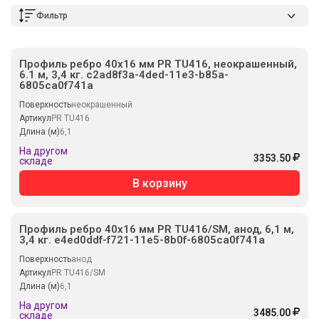
Фильтр
Профиль ребро 40х16 мм PR TU416, неокрашенный,
6.1 м, 3,4 кг. c2ad8f3a-4ded-11e3-b85a-
6805ca0f741a
Поверхность
неокрашенный
Артикул
PR TU416
Длина (м)
6,1
На другом
3353.50
складе
В корзину
Профиль ребро 40х16 мм PR TU416/SM, анод, 6,1 м,
3,4 кг. e4ed0ddf-f721-11e5-8b0f-6805ca0f741a
Поверхность
анод
Артикул
PR TU416/SM
Длина (м)
6,1
На другом
3485.00
складе