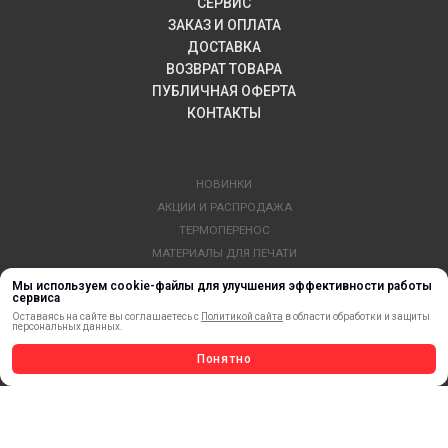
СЕРВИС
ЗАКАЗ И ОПЛАТА
ДОСТАВКА
ВОЗВРАТ ТОВАРА
ПУБЛИЧНАЯ ОФЕРТА
КОНТАКТЫ
НОВИНКИ
АКЦИИ И РАСПРОДАЖА
ТЕРМОПЕРЕНОС
МАТЕРИАЛЫ ДЛЯ ПЕЧАТИ
САМОКЛЕЯЩИЕСЯ ПЛЕНКИ
Мы используем cookie-файлы для улучшения эффективности работы
сервиса
ЛИСТОВЫЕ МАТЕРИАЛЫ
Оставаясь на сайте вы соглашаетесь с
Политикой сайта
в области обработки и защиты
СТЕРЖНИ И ТРУБЫ ИЗ АКРИЛА
персональных данных.
ОБОРУДОВАНИЕ
Понятно
ФЛАГШТОКИ SKYPOLE
ПРОФИЛИ И ПРОФИЛЬНЫЕ СИСТЕМЫ
КРАСКИ, ЧЕРНИЛА, КАРТРИДЖИ
МОБИЛЬНЫЕ СТЕНДЫ И POSM