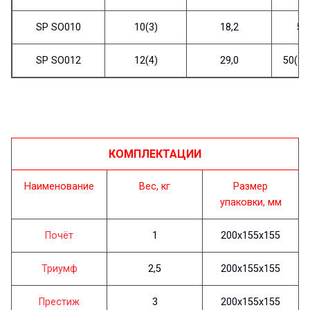
SP SO010
10(3)
18,2
50
SP SO012
12(4)
29,0
50(3,5
КОМПЛЕКТАЦИИ
Наименование
Вес, кг
Размер
упаковки, мм
Почёт
1
200х155х155
Триумф
2,5
200х155х155
Престиж
3
200х155х155