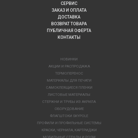
СЕРВИС
ЗАКАЗ И ОПЛАТА
ДОСТАВКА
ВОЗВРАТ ТОВАРА
ПУБЛИЧНАЯ ОФЕРТА
КОНТАКТЫ
НОВИНКИ
АКЦИИ И РАСПРОДАЖА
ТЕРМОПЕРЕНОС
МАТЕРИАЛЫ ДЛЯ ПЕЧАТИ
САМОКЛЕЯЩИЕСЯ ПЛЕНКИ
ЛИСТОВЫЕ МАТЕРИАЛЫ
СТЕРЖНИ И ТРУБЫ ИЗ АКРИЛА
ОБОРУДОВАНИЕ
ФЛАГШТОКИ SKYPOLE
ПРОФИЛИ И ПРОФИЛЬНЫЕ СИСТЕМЫ
КРАСКИ, ЧЕРНИЛА, КАРТРИДЖИ
МОБИЛЬНЫЕ СТЕНДЫ И POSM