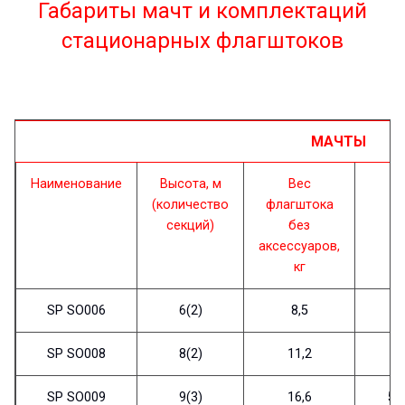
Габариты мачт и комплектаций
стационарных флагштоков
МАЧТЫ
Наименование
Высота, м
Вес
(количество
флагштока
секций)
без
аксессуаров,
кг
SP SO006
6(2)
8,5
SP SO008
8(2)
11,2
SP SO009
9(3)
16,6
50