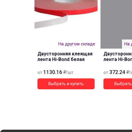
На другом складе
На 
Двусторонняя клеящая
Двусторонн
лента Hi-Bond белая
лента Hi-Bo
1130.16
372.24
от
/шт
от
/
Выбрать и купить
Выбрать 