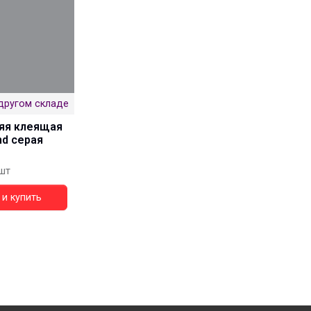
другом складе
яя клеящая
nd серая
шт
и купить