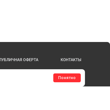
ПУБЛИЧНАЯ ОФЕРТА
КОНТАКТЫ
Понятно
ТЕРЖНИ И ТРУБЫ ИЗ АКРИЛА
БОРУДОВАНИЕ
ЛАГШТОКИ SKYPOLE
ЛЕЕВЫЕ ТЕХНОЛОГИИ
РЕПЕЖ И ФУРНИТУРА
ЕСЬ КАТАЛОГ >