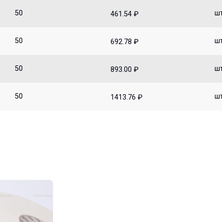
50
ш
461.54 ₽
50
ш
692.78 ₽
50
ш
893.00 ₽
50
ш
1413.76 ₽