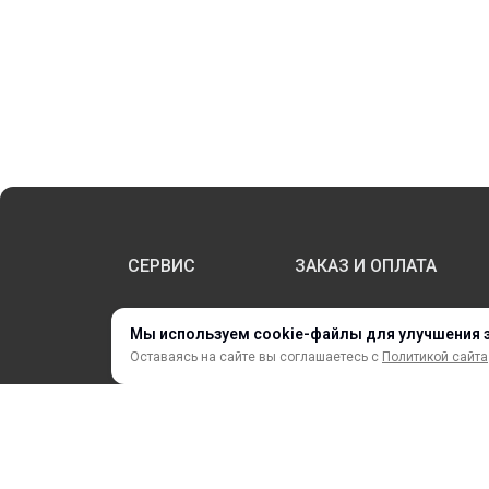
СЕРВИС
ЗАКАЗ И ОПЛАТА
Мы используем cookie-файлы для улучшения 
НОВИНКИ
Оставаясь на сайте вы соглашаетесь с
Политикой сайта
АКЦИИ И РАСПРОДАЖА
ТЕРМОПЕРЕНОС
ПРОФИЛИ И ПРОФИЛЬНЫЕ СИСТЕМЫ
КРАСКИ, ЧЕРНИЛА, КАРТРИДЖИ
МОБИЛЬНЫЕ СТЕНДЫ И POSM