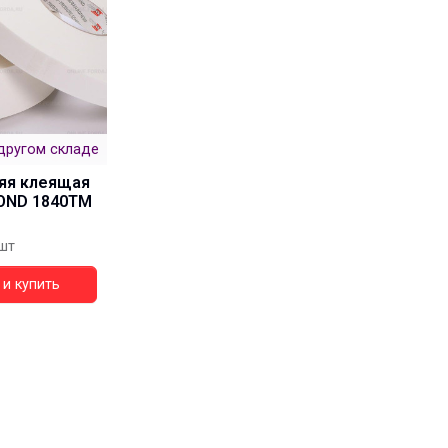
другом складе
яя клеящая
OND 1840ТМ
шт
и купить