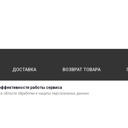
ДОСТАВКА
ВОЗВРАТ ТОВАРА
эффективности работы сервиса
МАТЕРИАЛЫ ДЛЯ ПЕЧАТИ
С
в области обработки и защиты персональных данных.
САМОКЛЕЯЩИЕСЯ ПЛЕНКИ
О
ЛИСТОВЫЕ МАТЕРИАЛЫ
Ф
УСЛУГИ И СЕРВИС
К
ИНСТРУМЕНТ
К
СВЕТОТЕХНИКА
В