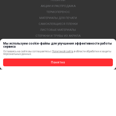
АКЦИИ И РАСПРОДАЖА
ТЕРМОПЕРЕНОС
МАТЕРИАЛЫ ДЛЯ ПЕЧАТИ
САМОКЛЕЯЩИЕСЯ ПЛЕНКИ
ЛИСТОВЫЕ МАТЕРИАЛЫ
СТЕРЖНИ И ТРУБЫ ИЗ АКРИЛА
ОБОРУДОВАНИЕ
Мы используем cookie-файлы для улучшения эффективности работы
сервиса
ФЛАГШТОКИ SKYPOLE
Оставаясь на сайте вы соглашаетесь с
Политикой сайта
в области обработки и защиты
ПРОФИЛИ И ПРОФИЛЬНЫЕ СИСТЕМЫ
персональных данных.
КРАСКИ, ЧЕРНИЛА, КАРТРИДЖИ
Понятно
МОБИЛЬНЫЕ СТЕНДЫ И POSM
УСЛУГИ И СЕРВИС
ИНСТРУМЕНТ
СВЕТОТЕХНИКА
КЛЕЕВЫЕ ТЕХНОЛОГИИ
КРЕПЕЖ И ФУРНИТУРА
ВЕСЬ КАТАЛОГ >