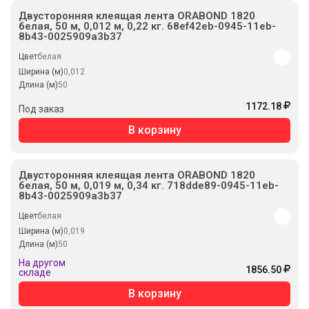
Двусторонняя клеящая лента ORABOND 1820
белая, 50 м, 0,012 м, 0,22 кг. 68ef42eb-0945-11eb-
8b43-0025909a3b37
Цвет
белая
Ширина (м)
0,012
Длина (м)
50
1172.18
Под заказ
В корзину
Двусторонняя клеящая лента ORABOND 1820
белая, 50 м, 0,019 м, 0,34 кг. 718dde89-0945-11eb-
8b43-0025909a3b37
Цвет
белая
Ширина (м)
0,019
Длина (м)
50
На другом
1856.50
складе
В корзину