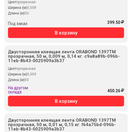
Цвет
прозрачная
Ширина (м)
0,008
Длина (м)
50
399.50
Под заказ
В корзину
Двусторонняя клеящая лента ORABOND 1397TM
прозрачная, 50 м, 0,009 м, 0,14 кг. c9a8a89b-096b-
11eb-8b43-0025909a3b37
Цвет
прозрачная
Ширина (м)
0,009
Длина (м)
50
На другом
450.26
складе
В корзину
Двусторонняя клеящая лента ORABOND 1397TM
прозрачная, 50 м, 0,01 м, 0,15 кг. f64a75bd-096b-
11eb-8b43-0025909a3b37