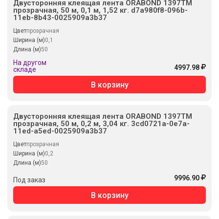
Двусторонняя клеящая лента ORABOND 1397TM
прозрачная, 50 м, 0,1 м, 1,52 кг. d7a980f8-096b-
11eb-8b43-0025909a3b37
Цвет
прозрачная
Ширина (м)
0,1
Длина (м)
50
На другом
4997.98
складе
В корзину
Двусторонняя клеящая лента ORABOND 1397TM
прозрачная, 50 м, 0,2 м, 3,04 кг. 3cd0721a-0e7a-
11ed-a5ed-0025909a3b37
Цвет
прозрачная
Ширина (м)
0,2
Длина (м)
50
9996.90
Под заказ
В корзину