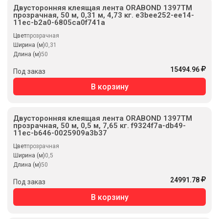
Двусторонняя клеящая лента ORABOND 1397TM
прозрачная, 50 м, 0,31 м, 4,73 кг. e3bee252-ee14-
11ec-b2a0-6805ca0f741a
Цвет
прозрачная
Ширина (м)
0,31
Длина (м)
50
15494.96
Под заказ
В корзину
Двусторонняя клеящая лента ORABOND 1397TM
прозрачная, 50 м, 0,5 м, 7,65 кг. f9324f7a-db49-
11ec-b646-0025909a3b37
Цвет
прозрачная
Ширина (м)
0,5
Длина (м)
50
24991.78
Под заказ
В корзину