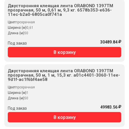
Двусторонняя клеящая лента ORABOND 1397TM
прозрачная, 50 м, 0,61 м, 9,3 кг. 6578b353-e636-
11ec-b2a0-6805ca0f741a
Цвет
прозрачная
Ширина (м)
0,61
Длина (м)
50
30489.84
Под заказ
В корзину
Двусторонняя клеящая лента ORABOND 1397TM
прозрачная, 50 м, 1 м, 15,3 кг. a01c4401-3060-11ee-
9d1f-ac1f6bf4ae58
Цвет
прозрачная
Ширина (м)
1
Длина (м)
50
49983.56
Под заказ
В корзину