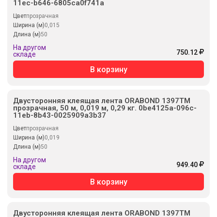
11ec-b646-6805ca0f741a
Цвет
прозрачная
Ширина (м)
0,015
Длина (м)
50
На другом
750.12
складе
В корзину
Двусторонняя клеящая лента ORABOND 1397TM
прозрачная, 50 м, 0,019 м, 0,29 кг. 0be4125a-096c-
11eb-8b43-0025909a3b37
Цвет
прозрачная
Ширина (м)
0,019
Длина (м)
50
На другом
949.40
складе
В корзину
Двусторонняя клеящая лента ORABOND 1397TM