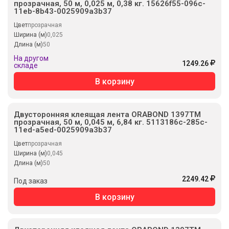
прозрачная, 50 м, 0,025 м, 0,38 кг. 15626f55-096c-
11eb-8b43-0025909a3b37
Цвет
прозрачная
Ширина (м)
0,025
Длина (м)
50
На другом
1249.26
складе
В корзину
Двусторонняя клеящая лента ORABOND 1397TM
прозрачная, 50 м, 0,045 м, 6,84 кг. 5113186c-285c-
11ed-a5ed-0025909a3b37
Цвет
прозрачная
Ширина (м)
0,045
Длина (м)
50
2249.42
Под заказ
В корзину