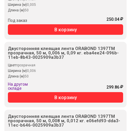
Ширина (м)
0,005
Длина (м)
50
250.04
Под заказ
В корзину
Двусторонняя клеящая лента ORABOND 1397TM
прозрачная, 50 м, 0,006 м, 0,09 кг. eba4ee24-096b-
11eb-8b43-0025909a3b37
Цвет
прозрачная
Ширина (м)
0,006
Длина (м)
50
На другом
299.86
складе
В корзину
Двусторонняя клеящая лента ORABOND 1397TM
прозрачная, 50 м, 0,008 м, 0,012 кг. e06efd93-dda3-
11ec-b646-0025909a3b37