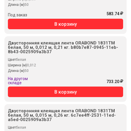
Длина (м)
50
583.74
Под заказ
В корзину
Двусторонняя клеящая лента ORABOND 1831ТМ
белая, 50 м, 0,012 м, 0,21 кг. b80b7e87-0945-11eb-
8b43-0025909a3b37
Цвет
белая
Ширина (м)
0,012
Длина (м)
50
На другом
733.20
складе
В корзину
Двусторонняя клеящая лента ORABOND 1831ТМ
белая, 50 м, 0,015 м, 0,26 кг. 6c7ee4ff-2531-11ed-
a5ed-0025909a3b37
Цвет
белая