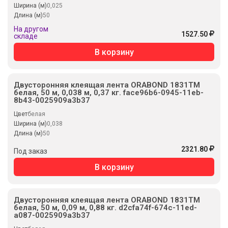
Ширина (м)
0,025
Длина (м)
50
На другом
1527.50
складе
В корзину
Двусторонняя клеящая лента ORABOND 1831ТМ
белая, 50 м, 0,038 м, 0,37 кг. face96b6-0945-11eb-
8b43-0025909a3b37
Цвет
белая
Ширина (м)
0,038
Длина (м)
50
2321.80
Под заказ
В корзину
Двусторонняя клеящая лента ORABOND 1831ТМ
белая, 50 м, 0,09 м, 0,88 кг. d2cfa74f-674c-11ed-
a087-0025909a3b37