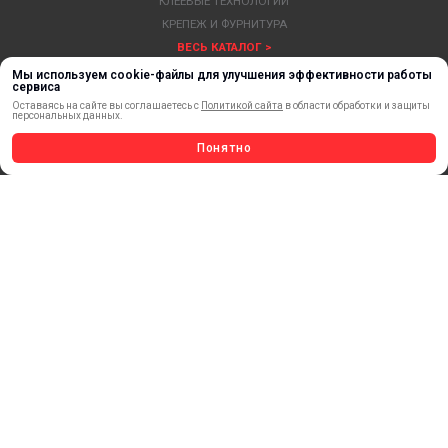
КЛЕЕВЫЕ ТЕХНОЛОГИИ
КРЕПЕЖ И ФУРНИТУРА
ВЕСЬ КАТАЛОГ >
Мы используем cookie-файлы для улучшения эффективности работы
сервиса
Оставаясь на сайте вы соглашаетесь с
Политикой сайта
в области обработки и защиты
персональных данных.
Понятно
ОБРАТНАЯ СВЯЗЬ