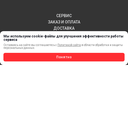
СЕРВИС
ЗАКАЗ И ОПЛАТА
ДОСТАВКА
ВОЗВРАТ ТОВАРА
Мы используем cookie-файлы для улучшения эффективности работы
сервиса
ПУБЛИЧНАЯ ОФЕРТА
Оставаясь на сайте вы соглашаетесь с
Политикой сайта
в области обработки и защиты
КОНТАКТЫ
персональных данных.
Понятно
НОВИНКИ
АКЦИИ И РАСПРОДАЖА
ТЕРМОПЕРЕНОС
МАТЕРИАЛЫ ДЛЯ ПЕЧАТИ
САМОКЛЕЯЩИЕСЯ ПЛЕНКИ
ЛИСТОВЫЕ МАТЕРИАЛЫ
СТЕРЖНИ И ТРУБЫ ИЗ АКРИЛА
ОБОРУДОВАНИЕ
ФЛАГШТОКИ SKYPOLE
ПРОФИЛИ И ПРОФИЛЬНЫЕ СИСТЕМЫ