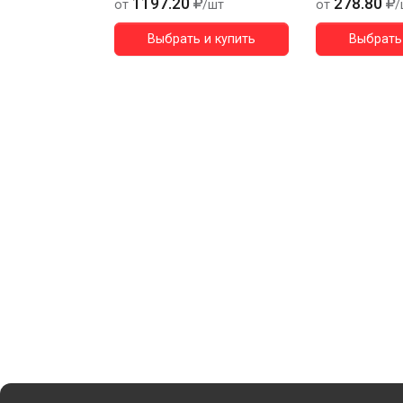
1197.20
278.80
от
/шт
от
/
Выбрать и купить
Выбрать 