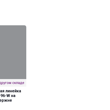
другом складе
ая линейка
-96-W на
тержне