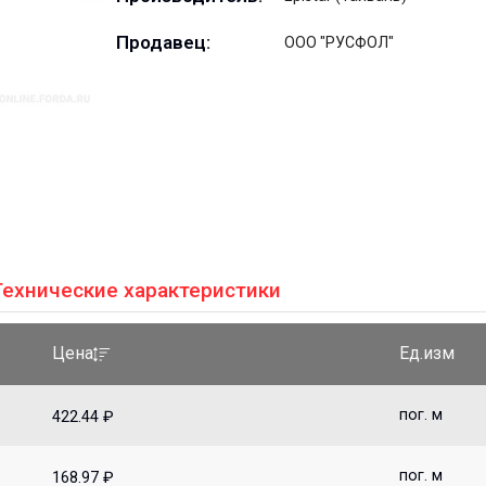
Продавец:
ООО "РУСФОЛ"
Технические характеристики
Ед.изм
Цена
пог. м
422.44 ₽
пог. м
168.97 ₽