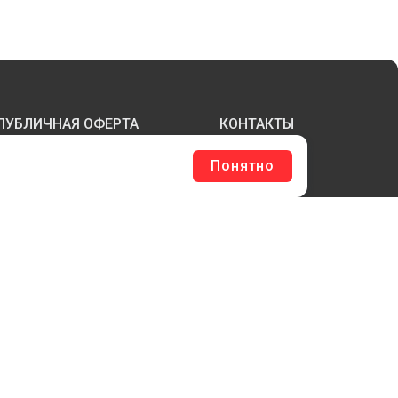
ПУБЛИЧНАЯ ОФЕРТА
КОНТАКТЫ
Понятно
ТЕРЖНИ И ТРУБЫ ИЗ АКРИЛА
БОРУДОВАНИЕ
ЛАГШТОКИ SKYPOLE
ЛЕЕВЫЕ ТЕХНОЛОГИИ
РЕПЕЖ И ФУРНИТУРА
ЕСЬ КАТАЛОГ >
ОБРАТНАЯ СВЯЗЬ