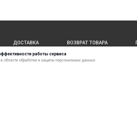
ДОСТАВКА
ВОЗВРАТ ТОВАРА
эффективности работы сервиса
в области обработки и защиты персональных данных.
МАТЕРИАЛЫ ДЛЯ ПЕЧАТИ
С
САМОКЛЕЯЩИЕСЯ ПЛЕНКИ
О
ЛИСТОВЫЕ МАТЕРИАЛЫ
Ф
УСЛУГИ И СЕРВИС
К
ИНСТРУМЕНТ
К
СВЕТОТЕХНИКА
В