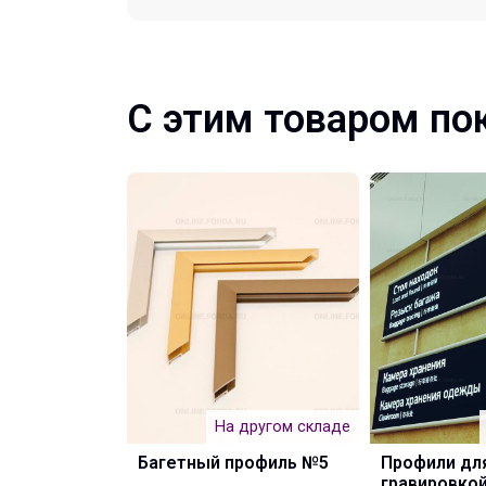
С этим товаром по
На другом складе
Багетный профиль №5
Профили для
гравировко