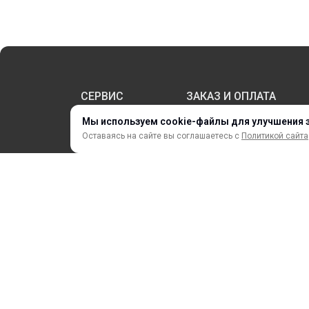
СЕРВИС
ЗАКАЗ И ОПЛАТА
Мы используем cookie-файлы для улучшения 
Оставаясь на сайте вы соглашаетесь с
Политикой сайта
НОВИНКИ
АКЦИИ И РАСПРОДАЖА
ТЕРМОПЕРЕНОС
ПРОФИЛИ И ПРОФИЛЬНЫЕ СИСТЕМЫ
КРАСКИ, ЧЕРНИЛА, КАРТРИДЖИ
МОБИЛЬНЫЕ СТЕНДЫ И POSM