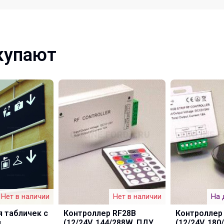
купают
Нет в наличии
Нет в наличии
На 
 табличек с
Контроллер RF28B
Контроллер
й
(12/24V, 144/288W, ПДУ
(12/24V, 180