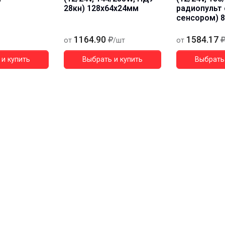
28кн) 128х64х24мм
радиопульт с
сенсором) 
1164.90
1584.17
от
/шт
от
и купить
Выбрать и купить
Выбрать 