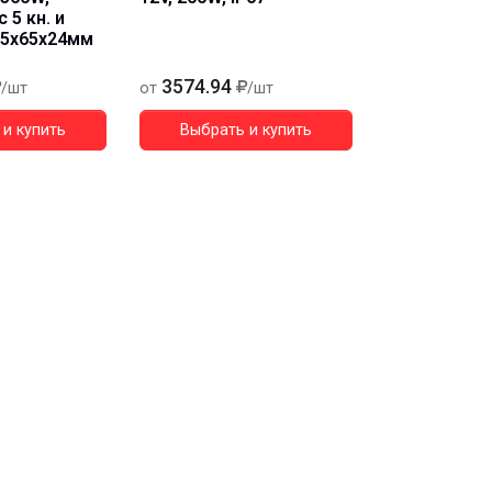
 5 кн. и
85х65х24мм
3574.94
1571.48
/шт
от
/шт
от
и купить
Выбрать и купить
Выбрать 