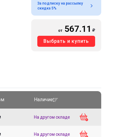
За подписку на рассылку
скидка 5%
567.11
от
Выбрать и купить
зм
Наличие
м
На другом складе
м
На другом складе