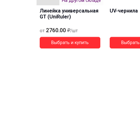
На другом складе
Линейка универсальная
UV-чернила
GT (UniRuler)
2760.00
от
/шт
Выбрать и купить
Выбрать 