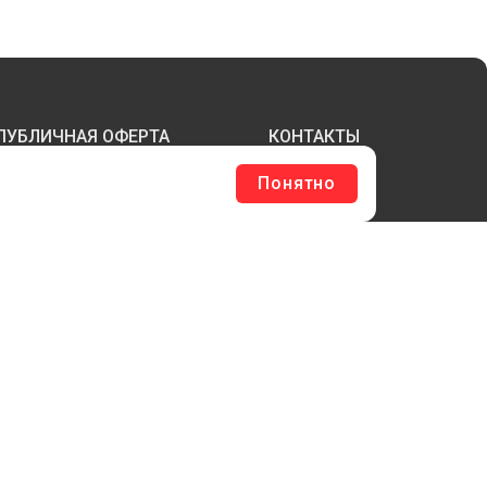
ПУБЛИЧНАЯ ОФЕРТА
КОНТАКТЫ
Понятно
ТЕРЖНИ И ТРУБЫ ИЗ АКРИЛА
БОРУДОВАНИЕ
ЛАГШТОКИ SKYPOLE
ЛЕЕВЫЕ ТЕХНОЛОГИИ
РЕПЕЖ И ФУРНИТУРА
ЕСЬ КАТАЛОГ >
ОБРАТНАЯ СВЯЗЬ