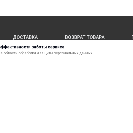
ДОСТАВКА
ВОЗВРАТ ТОВАРА
эффективности работы сервиса
в области обработки и защиты персональных данных.
МАТЕРИАЛЫ ДЛЯ ПЕЧАТИ
С
САМОКЛЕЯЩИЕСЯ ПЛЕНКИ
О
ЛИСТОВЫЕ МАТЕРИАЛЫ
Ф
УСЛУГИ И СЕРВИС
К
ИНСТРУМЕНТ
К
СВЕТОТЕХНИКА
В