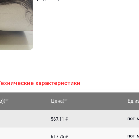
Технические характеристики
Ед.и
м)
Цена
пог. 
567.11 ₽
пог. 
617.75 ₽