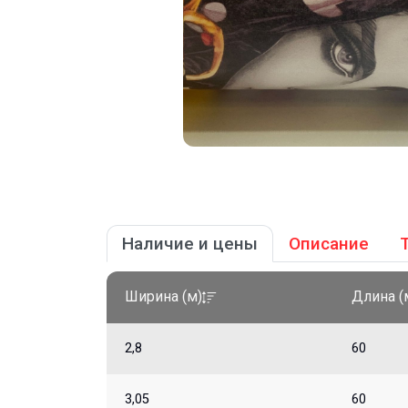
Наличие и цены
Описание
Ширина (м)
Длина (
2,8
60
3,05
60