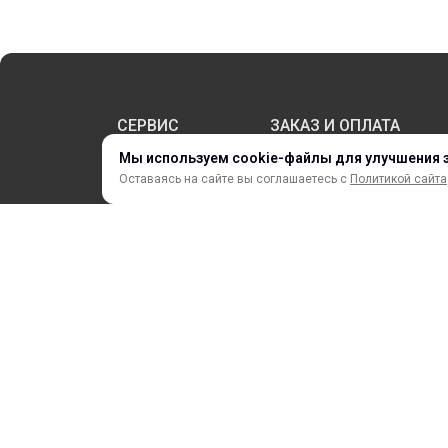
СЕРВИС
ЗАКАЗ И ОПЛАТА
Мы используем cookie-файлы для улучшения 
Оставаясь на сайте вы соглашаетесь с
Политикой сайта
НОВИНКИ
АКЦИИ И РАСПРОДАЖА
ТЕРМОПЕРЕНОС
ПРОФИЛИ И ПРОФИЛЬНЫЕ СИСТЕМЫ
КРАСКИ, ЧЕРНИЛА, КАРТРИДЖИ
МОБИЛЬНЫЕ СТЕНДЫ И POSM