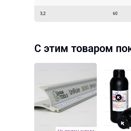
3,2
60
С этим товаром по