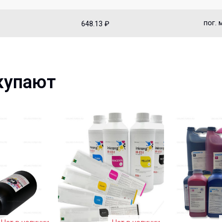
пог. 
648.13 ₽
купают