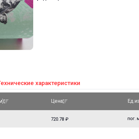
Технические характеристики
Ед.и
м)
Цена
пог. 
720.78 ₽