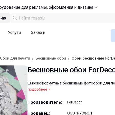
рудование для рекламы, оформления и дизайна
еню
Услуги
Заказ и
Обои для печати
/
Бесшовные обои
/
Обои бесшовные ForD
Бесшовные обои ForDec
Широкоформатные бесшовные фотообои для пе
подробнее »
Производитель:
ForDecor
Продавец:
ООО "РУСФОЛ"