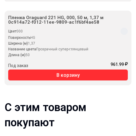
Пленка Oraguard 221 HG, 000, 50 м, 1,37 м
0c914a72-f012-11ee-9809-ac1f6bf4ae58
Цвет
000
Поверхность
HG
Ширина (м)
1,37
Название цвета
Прозрачный супер-глянцевый
Длина (м)
50
961.99
Под заказ
В корзину
С этим товаром
покупают