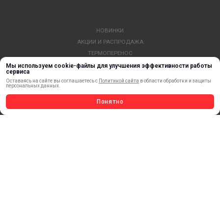
НОВИНКИ
АКЦИИ И РАСПРОДАЖА
ТЕРМОПЕРЕНОС
МАТЕРИАЛЫ ДЛЯ ПЕЧАТИ
Мы используем cookie-файлы для улучшения эффективности работы
сервиса
САМОКЛЕЯЩИЕСЯ ПЛЕНКИ
Оставаясь на сайте вы соглашаетесь с
Политикой сайта
в области обработки и защиты
персональных данных.
ЛИСТОВЫЕ МАТЕРИАЛЫ
СТЕРЖНИ И ТРУБЫ ИЗ АКРИЛА
Понятно
ОБОРУДОВАНИЕ
ФЛАГШТОКИ SKYPOLE
ПРОФИЛИ И ПРОФИЛЬНЫЕ СИСТЕМЫ
КРАСКИ, ЧЕРНИЛА, КАРТРИДЖИ
МОБИЛЬНЫЕ СТЕНДЫ И POSM
УСЛУГИ И СЕРВИС
ИНСТРУМЕНТ
СВЕТОТЕХНИКА
КЛЕЕВЫЕ ТЕХНОЛОГИИ
КРЕПЕЖ И ФУРНИТУРА