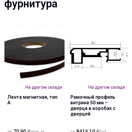
фурнитура
На другом складе
На другом складе
Лента магнитная, тип
Рамочный профиль
А
витрина 50 мм –
дверца в коробах с
дверцей
70.90
8416.10
от
/пог. м
от
/шт