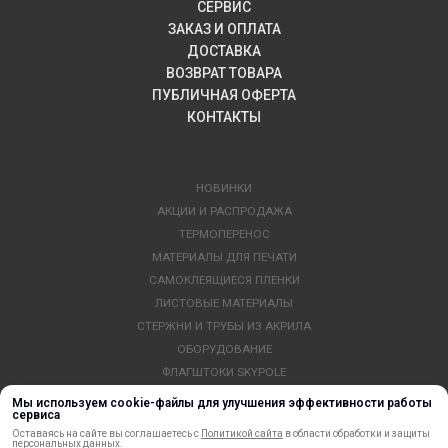
СЕРВИС
ЗАКАЗ И ОПЛАТА
ДОСТАВКА
ВОЗВРАТ ТОВАРА
ПУБЛИЧНАЯ ОФЕРТА
КОНТАКТЫ
НОВИНКИ
АКЦИИ И РАСПРОДАЖА
ТЕРМОПЕРЕНОС
МАТЕРИАЛЫ ДЛЯ ПЕЧАТИ
САМОКЛЕЯЩИЕСЯ ПЛЕНКИ
ЛИСТОВЫЕ МАТЕРИАЛЫ
СТЕРЖНИ И ТРУБЫ ИЗ АКРИЛА
ОБОРУДОВАНИЕ
ФЛАГШТОКИ SKYPOLE
ПРОФИЛИ И ПРОФИЛЬНЫЕ СИСТЕМЫ
Мы используем cookie-файлы для улучшения эффективности работы
сервиса
КРАСКИ, ЧЕРНИЛА, КАРТРИДЖИ
Оставаясь на сайте вы соглашаетесь с
Политикой сайта
в области обработки и защиты
МОБИЛЬНЫЕ СТЕНДЫ И POSM
персональных данных.