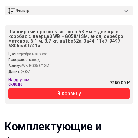
Фильтр
Шарнирный профиль витрина 58 мм – дверца в
коробах с дверцей WB HG058/1SM, анод, серебро
матовое, 6,1 м, 3,7 кг. aa1be62a-0a44-11e7-9497-
6805ca0f741a
Цвет
серебро матовое
Поверхность
анод
Артикул
WB HG058/1SM
Длина (м)
6,1
На другом
7250.00
складе
В корзину
Комплектующие и