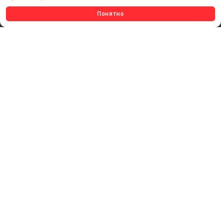
УСЛУГИ И СЕРВИС
Понятно
ИНСТРУМЕНТ
СВЕТОТЕХНИКА
КЛЕЕВЫЕ ТЕХНОЛОГИИ
КРЕПЕЖ И ФУРНИТУРА
ВЕСЬ КАТАЛОГ >
ОБРАТНАЯ СВЯЗЬ