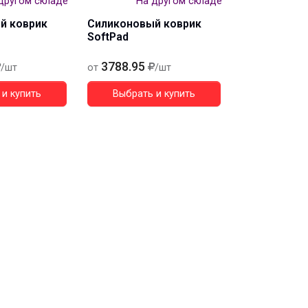
другом складе
На другом складе
й коврик
Силиконовый коврик
SoftPad
3788.95
/шт
от
/шт
и купить
Выбрать и купить