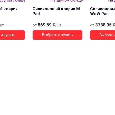
другом складе
На другом складе
На 
й коврик
Силиконовый коврик M-
Силиконовы
Pad
WoW Pad
869.59
3788.95
шт
от
/шт
от
и купить
Выбрать и купить
Выбрать 