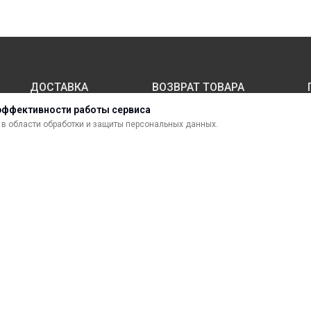
ДОСТАВКА
ВОЗВРАТ ТОВАРА
эффективности работы сервиса
в области обработки и защиты персональных данных.
МАТЕРИАЛЫ ДЛЯ ПЕЧАТИ
С
САМОКЛЕЯЩИЕСЯ ПЛЕНКИ
О
ЛИСТОВЫЕ МАТЕРИАЛЫ
Ф
УСЛУГИ И СЕРВИС
К
ИНСТРУМЕНТ
К
СВЕТОТЕХНИКА
В