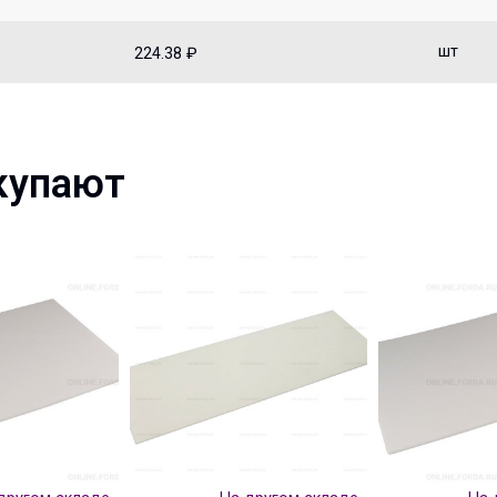
шт
224.38 ₽
купают