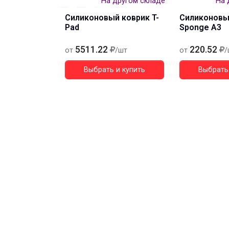
На другом складе
На 
Силиконовый коврик T-
Силиконовы
Pad
Sponge A3
5511.22
220.52
от
/шт
от
/
Выбрать и купить
Выбрать 