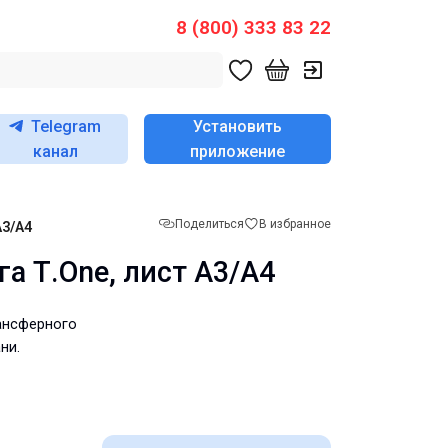
8 (800) 333 83 22
Telegram
Установить
канал
приложение
Поделиться
В избранное
А3/А4
а Т.One, лист А3/А4
ансферного
ни.