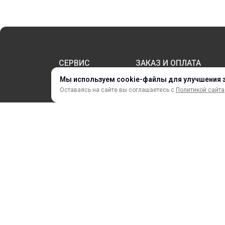
СЕРВИС
ЗАКАЗ И ОПЛАТА
Мы используем cookie-файлы для улучшения 
Оставаясь на сайте вы соглашаетесь с
Политикой сайта
НОВИНКИ
АКЦИИ И РАСПРОДАЖА
ТЕРМОПЕРЕНОС
ПРОФИЛИ И ПРОФИЛЬНЫЕ СИСТЕМЫ
КРАСКИ, ЧЕРНИЛА, КАРТРИДЖИ
МОБИЛЬНЫЕ СТЕНДЫ И POSM