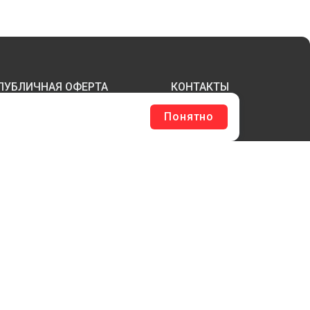
ПУБЛИЧНАЯ ОФЕРТА
КОНТАКТЫ
Понятно
ТЕРЖНИ И ТРУБЫ ИЗ АКРИЛА
БОРУДОВАНИЕ
ЛАГШТОКИ SKYPOLE
ЛЕЕВЫЕ ТЕХНОЛОГИИ
РЕПЕЖ И ФУРНИТУРА
ЕСЬ КАТАЛОГ >
ОБРАТНАЯ СВЯЗЬ