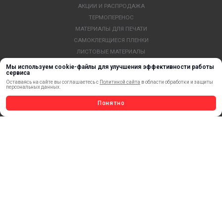
АКЦИИ И РАСПРОДАЖА
ТЕРМОПЕРЕНОС
МАТЕРИАЛЫ ДЛЯ ПЕЧАТИ
САМОКЛЕЯЩИЕСЯ ПЛЕНКИ
ЛИСТОВЫЕ МАТЕРИАЛЫ
СТЕРЖНИ И ТРУБЫ ИЗ АКРИЛА
Мы используем cookie-файлы для улучшения эффективности работы
сервиса
ОБОРУДОВАНИЕ
Оставаясь на сайте вы соглашаетесь с
Политикой сайта
в области обработки и защиты
ФЛАГШТОКИ SKYPOLE
персональных данных.
ПРОФИЛИ И ПРОФИЛЬНЫЕ СИСТЕМЫ
Понятно
КРАСКИ, ЧЕРНИЛА, КАРТРИДЖИ
МОБИЛЬНЫЕ СТЕНДЫ И POSM
УСЛУГИ И СЕРВИС
ИНСТРУМЕНТ
СВЕТОТЕХНИКА
КЛЕЕВЫЕ ТЕХНОЛОГИИ
КРЕПЕЖ И ФУРНИТУРА
ВЕСЬ КАТАЛОГ >