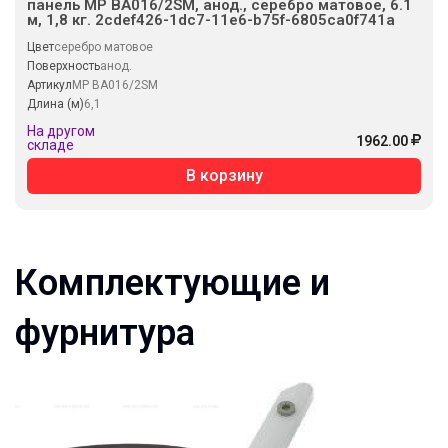
панель MP BA016/2SM, анод., серебро матовое, 6.1
м, 1,8 кг. 2cdef426-1dc7-11e6-b75f-6805ca0f741a
Цвет
серебро матовое
Поверхность
анод.
Артикул
MP BA016/2SM
Длина (м)
6,1
На другом
1962.00
складе
В корзину
Комплектующие и
фурнитура