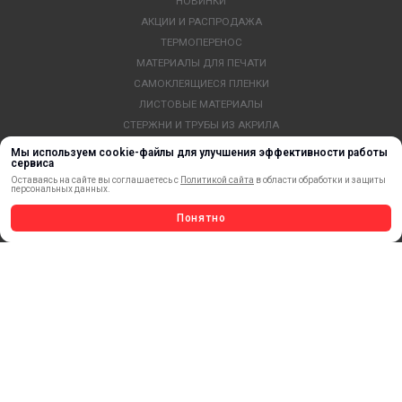
НОВИНКИ
АКЦИИ И РАСПРОДАЖА
ТЕРМОПЕРЕНОС
МАТЕРИАЛЫ ДЛЯ ПЕЧАТИ
САМОКЛЕЯЩИЕСЯ ПЛЕНКИ
ЛИСТОВЫЕ МАТЕРИАЛЫ
СТЕРЖНИ И ТРУБЫ ИЗ АКРИЛА
ОБОРУДОВАНИЕ
Мы используем cookie-файлы для улучшения эффективности работы
сервиса
ФЛАГШТОКИ SKYPOLE
Оставаясь на сайте вы соглашаетесь с
Политикой сайта
в области обработки и защиты
ПРОФИЛИ И ПРОФИЛЬНЫЕ СИСТЕМЫ
персональных данных.
КРАСКИ, ЧЕРНИЛА, КАРТРИДЖИ
Понятно
МОБИЛЬНЫЕ СТЕНДЫ И POSM
УСЛУГИ И СЕРВИС
ИНСТРУМЕНТ
СВЕТОТЕХНИКА
КЛЕЕВЫЕ ТЕХНОЛОГИИ
КРЕПЕЖ И ФУРНИТУРА
ВЕСЬ КАТАЛОГ >