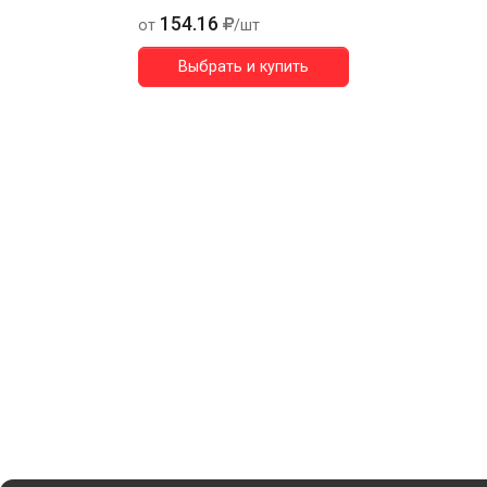
154.16
от
/шт
Выбрать и купить