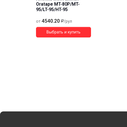
Oratape MT-80P/MT-
95/LT-95/HT-95
4540.20
от
/рул
Выбрать и купить