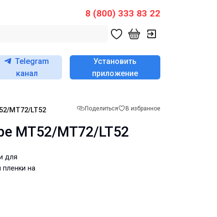
8 (800) 333 83 22
Telegram
Установить
канал
приложение
Поделиться
В избранное
52/MT72/LT52
ape MT52/MT72/LT52
и для
 пленки на