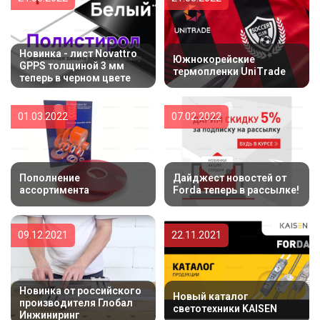
Новинка - лист Novattro
Южнокорейские
GPPS толщиной 3 мм
термопленки UniTrade
теперь в черном цвете
01.03.2022
07.02.2022
Пополнение
Дайджест новостей от
ассортимента
Forda теперь в рассылке!
09.12.2021
22.11.2021
Новинка от российского
Новый каталог
производителя Глобал
светотехники KAISEN
Инжиниринг