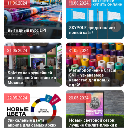
11.06.2024
10.06.2024
SKYPOLE представляет
Выгодный курс DPI
новый сайт!
31.05.2024
31.05.2024
Мегапополнение Oracal
Soletex на крупнейшей
641 – узнаваемое
интерьерной выставке в
качество для новых
Москве
идей!
22.05.2024
20.05.2024
Уникальные цвета
Новый световой сезон:
акрила для самых ярких
лучшие бэклит-пленки к