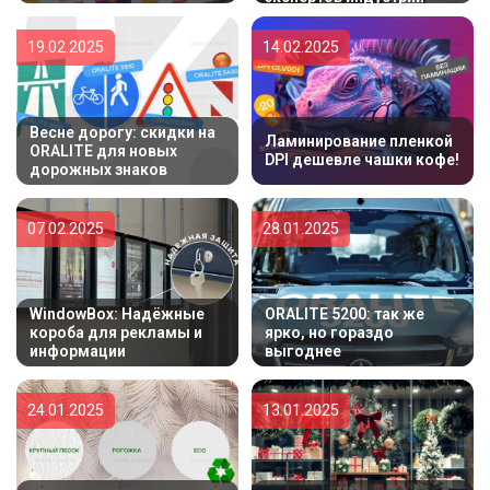
19.02.2025
14.02.2025
Весне дорогу: скидки на
Ламинирование пленкой
ORALITE для новых
DPI дешевле чашки кофе!
дорожных знаков
07.02.2025
28.01.2025
WindowBox: Надёжные
ORALITE 5200: так же
короба для рекламы и
ярко, но гораздо
информации
выгоднее
24.01.2025
13.01.2025