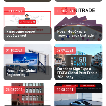
18.11.2021
15.10.2021
У вас одно новое
Новая фарбкарта
сообщение!
термопленок Unitrade
01.10.2021
09.09.2021
European Sign Expo и
Новинки от Global
FESPA Global Print Expo в
Engineering
2021 году
26.08.2021
19.08.2021