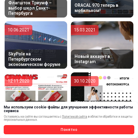
Флагшток Триумф –
ORACAL 970 теперь в
выбор школ Санкт-
мобильном!
Петербурга
10.06.2021
15.03.2021
SkyPole на
Новый аккаунт в
Петербургском
Instagram
экономическом форуме
12.11.2020
30.10.2020
Итоги фотоконкурса ко
Мы используем cookie-файлы для улучшения эффективности работы
Новый выпуск газеты
Дню работника рекламы
сервиса
ORANEWS
- "Лучший рекламный
Оставаясь на сайте вы соглашаетесь с
Политикой сайта
в области обработки и защиты
проект" - ForDA online
персональных данных.
Понятно
10.08.2020
12.06.2020