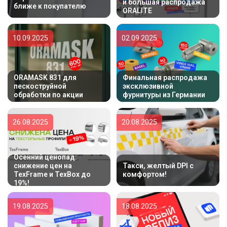
и большая распродажа
ближе к покупателю
ORALITE
10.09.2025
02.09.2025
ORAMASK 831 для
Финальная распродажа
пескоструйной
эксклюзивной
обработки по акции
фурнитуры из Германии
26.08.2025
20.08.2025
Осенний ценопад:
снижение цен на
Такси, желтый DPI с
TexFrame и TexBox до
комфортом!
19%!
19.08.2025
18.08.2025