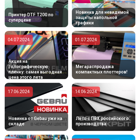
Новинка для невидимой
Принтер DTF T200 по
защиты напольной
суперцене
графики
04.07.2024
01.07.2024
Акция на
голографическую
Мегараспродажа
пленку: самая выгодная
компактных плоттеров!
цена этого лета
17.06.2024
14.06.2024
Новинка от Gebau уже на
Лето с ПВХ российского
складе
производства