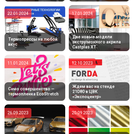
22.01.2024
17.01.2024
Две новые модели
Термопрессы на любой
экструзионного акрила
вкус
Castplas XT
11.01.2024
12.10.2023
Ждем вас на стенде
Само совершенство —
21D80 в ЦВК
термопленка EcoStretch
«Экспоцентр»
26.09.2023
20.09.2023