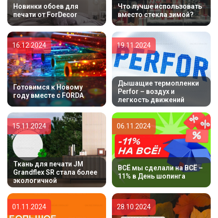
Новинки обоев для
Что лучше использовать
печати от ForDecor
вместо стекла зимой?
16.12.2024
19.11.2024
Дышащие термопленки
Готовимся к Новому
Perfor – воздух и
году вместе с FORDA
легкость движений
15.11.2024
06.11.2024
Ткань для печати JM
ВСЁ мы сделали на ВСЁ –
Grandflex SR стала более
11% в День шопинга
экологичной
01.11.2024
28.10.2024