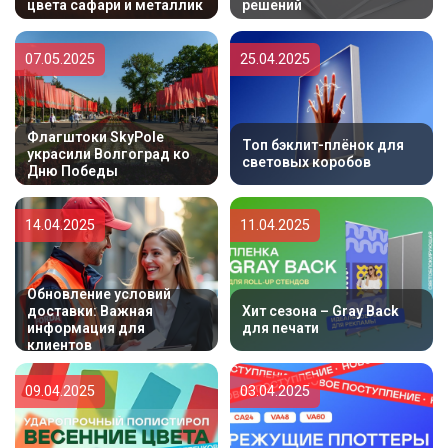
цвета сафари и металлик
решений
07.05.2025
25.04.2025
Флагштоки SkyPole
Топ бэклит-плёнок для
украсили Волгоград ко
световых коробов
Дню Победы
14.04.2025
11.04.2025
Обновление условий
доставки: Важная
Хит сезона – Gray Back
информация для
для печати
клиентов
09.04.2025
03.04.2025