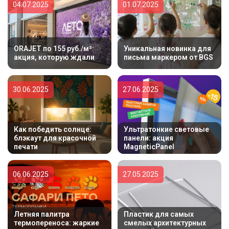
04.07.2025
01.07.2025
ORAJET по 155 руб./м²:
Уникальная новинка для
акция, которую ждали
письма маркером от BGS
30.06.2025
27.06.2025
Как победить солнце:
Ультратонкие световые
блэкаут для красочной
панели: акция
печати
MagneticPanel
06.06.2025
27.05.2025
Летняя палитра
Пластик для самых
термопереноса: жаркие
смелых архитектурных