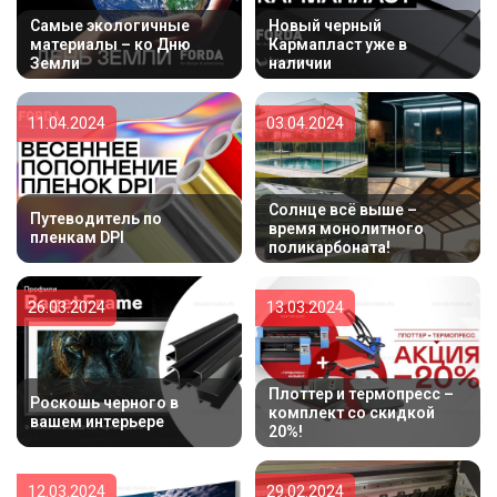
Самые экологичные
Новый черный
материалы – ко Дню
Кармапласт уже в
Земли
наличии
11.04.2024
03.04.2024
Солнце всё выше –
Путеводитель по
время монолитного
пленкам DPI
поликарбоната!
26.03.2024
13.03.2024
Плоттер и термопресс –
Роскошь черного в
комплект со скидкой
вашем интерьере
20%!
12.03.2024
29.02.2024