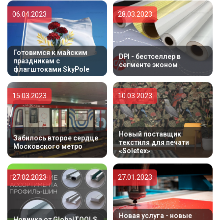
06.04.2023
28.03.2023
Готовимся к майским
DPI - бестселлер в
праздникам с
сегменте эконом
флагштоками SkyPole
15.03.2023
10.03.2023
Новый поставщик
Забилось второе сердце
текстиля для печати
Московского метро
«Soletex»
27.02.2023
27.01.2023
Новая услуга - новые
Новинка от GlobalTOOLS