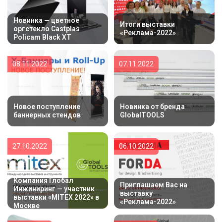
Новинка — цветное
Итоги выставки
оргстекло Castplas
«Реклама-2022»
Policam Black XT
08.11.2022
07.11.2022
Новое поступление
Новинка от бренда
баннерных стендов
GlobalTOOLS
27.10.2022
06.10.2022
Компания Глобал
Приглашаем Вас на
Инжиниринг — участник
выставку
выставки «MITEX 2022» в
«Реклама-2022»
Москве