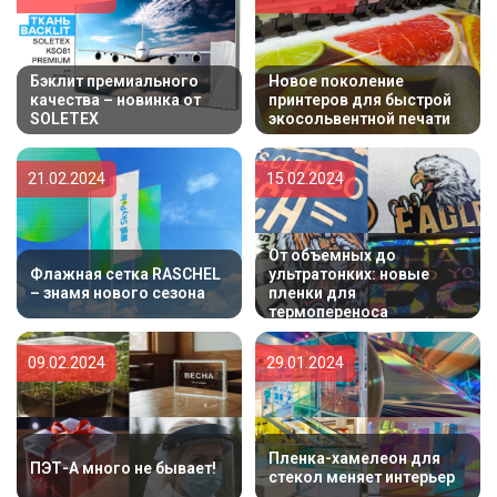
Бэклит премиального
Новое поколение
качества – новинка от
принтеров для быстрой
SOLETEX
экосольвентной печати
21.02.2024
15.02.2024
От объемных до
Флажная сетка RASCHEL
ультратонких: новые
– знамя нового сезона
пленки для
термопереноса
09.02.2024
29.01.2024
Пленка-хамелеон для
ПЭТ-А много не бывает!
стекол меняет интерьер