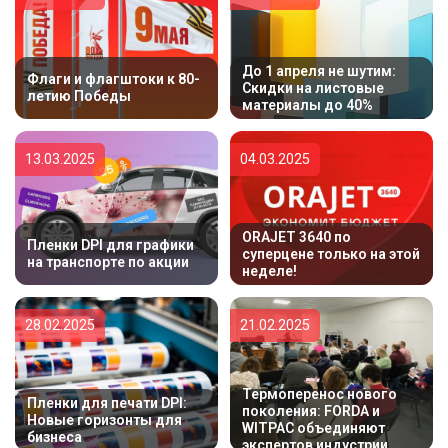
До 1 апреля не шутим:
Флаги и флагштоки к 80-
Скидки на листовые
летию Победы
материалы до 40%
13.03.2025
04.03.2025
ORAJET 3640 по
Пленки DPI для графики
суперцене только на этой
на транспорте по акции
неделе!
28.02.2025
21.02.2025
Термоперенос нового
Пленки для печати DPI:
поколения: FORDA и
Новые горизонты для
WITPAC объединяют
бизнеса
экспертов индустрии