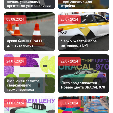
ночью: уникальное
термопленок для
оргстекло уже в наличии
стрейча
05.08.2024
25.07.2024
Яркий белый ORALITE
Чёрно-жёлтое море
для всех основ
автовинила DPI
24.07.2024
22.07.2024
Июльская палитра
Лето продолжается.
сверкающего
Новые цвета ORACAL 970
термопереноса
11.07.2024
08.07.2024