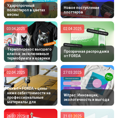
Ударопрочный
Новое поступление
полистирол в цветах
плоттеров
весны
03.04.2025
02.04.2025
Термоперенос высшего
Прозрачная распродажа
класса: эксклюзивные
от FORDA
термобумаги и коврики
02.04.2025
27.03.2025
Eckart × FORDA = цены
ниже себестоимости на
Witpac: Инновации,
профессиональные
экологичность и выгода
материалы для
гравировки
26.03.2025
21.03.2025