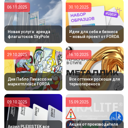
06.11.2025
30.10.2025
Новая услуга: аренда
Идеи для себя и бизнеса
флагштоков SkyPole
– новый проект от FORDA
29.10.2025
16.10.2025
Дни Пабло Пикассо на
Все оттенки роскоши для
маркетплейсе FORDA
термопереноса
09.10.2025
15.09.2025
Акция от производителя
Акрил PLEXISTEK все