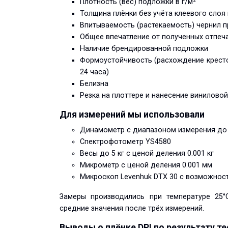
Плотность (вес) подложки в г/м²
Толщина плёнки без учёта клеевого слоя
Впитываемость (растекаемость) чернил п
Общее впечатление от полученных отпеча
Наличие брендированной подложки
Формоустойчивость (расхождение кресто
24 часа)
Белизна
Резка на плоттере и нанесение винилово
Для измерений мы использовали
Динамометр с диапазоном измерения до 
Спектрофотометр YS4580
Весы до 5 кг с ценой деления 0.001 кг
Микрометр с ценой деления 0.001 мм
Микроскоп Levenhuk DTX 30 с возможно
Замеры производились при температуре 25°
средние значения после трёх измерений.
Выводы о плёнке DPI по результату т