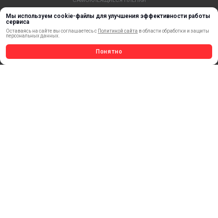
ЛИСТОВЫЕ МАТЕРИАЛЫ
Мы используем cookie-файлы для улучшения эффективности работы
сервиса
СТЕРЖНИ И ТРУБЫ ИЗ АКРИЛА
Оставаясь на сайте вы соглашаетесь с
Политикой сайта
в области обработки и защиты
ОБОРУДОВАНИЕ
персональных данных.
ФЛАГШТОКИ SKYPOLE
Понятно
ПРОФИЛИ И ПРОФИЛЬНЫЕ СИСТЕМЫ
КРАСКИ, ЧЕРНИЛА, КАРТРИДЖИ
МОБИЛЬНЫЕ СТЕНДЫ И POSM
УСЛУГИ И СЕРВИС
ИНСТРУМЕНТ
СВЕТОТЕХНИКА
КЛЕЕВЫЕ ТЕХНОЛОГИИ
КРЕПЕЖ И ФУРНИТУРА
ВЕСЬ КАТАЛОГ >