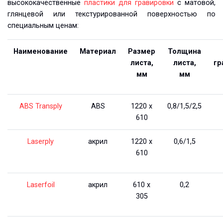
высококачественные
пластики для гравировки
с матовой,
глянцевой или текстурированной поверхностью по
специальным ценам:
Наименование
Материал
Размер
Толщина
листа,
листа,
гр
мм
мм
ABS Transply
ABS
1220 х
0,8/1,5/2,5
610
Laserply
акрил
1220 х
0,6/1,5
610
Laserfoil
акрил
610 х
0,2
305