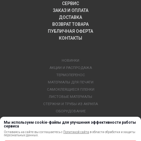
СЕРВИС
ЗАКАЗ И ОПЛАТА
ДОСТАВКА
ВОЗВРАТ ТОВАРА
ПУБЛИЧНАЯ ОФЕРТА
КОНТАКТЫ
НОВИНКИ
АКЦИИ И РАСПРОДАЖА
ТЕРМОПЕРЕНОС
МАТЕРИАЛЫ ДЛЯ ПЕЧАТИ
САМОКЛЕЯЩИЕСЯ ПЛЕНКИ
ЛИСТОВЫЕ МАТЕРИАЛЫ
СТЕРЖНИ И ТРУБЫ ИЗ АКРИЛА
ОБОРУДОВАНИЕ
ФЛАГШТОКИ SKYPOLE
Мы используем cookie-файлы для улучшения эффективности работы
ПРОФИЛИ И ПРОФИЛЬНЫЕ СИСТЕМЫ
сервиса
Оставаясь на сайте вы соглашаетесь с
Политикой сайта
в области обработки и защиты
КРАСКИ, ЧЕРНИЛА, КАРТРИДЖИ
персональных данных.
МОБИЛЬНЫЕ СТЕНДЫ И POSM