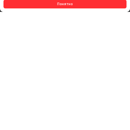
Понятно
УСЛУГИ И СЕРВИС
ИНСТРУМЕНТ
СВЕТОТЕХНИКА
КЛЕЕВЫЕ ТЕХНОЛОГИИ
КРЕПЕЖ И ФУРНИТУРА
ВЕСЬ КАТАЛОГ >
ОБРАТНАЯ СВЯЗЬ